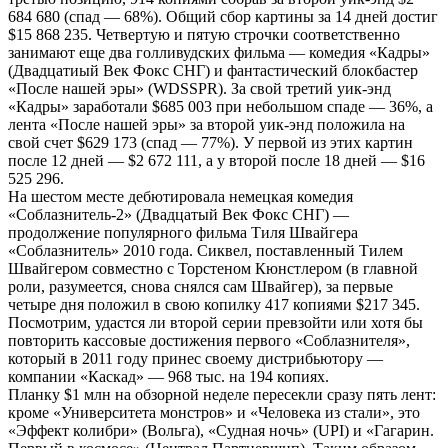
684 680 (спад — 68%). Общий сбор картины за 14 дней достиг
$15 868 235. Четвертую и пятую строчки соответственно
занимают еще два голливудских фильма — комедия «Кадры»
(Двадцатиый Век Фокс СНГ) и фантастический блокбастер
«После нашей эры» (WDSSPR). За свой третий уик-энд
«Кадры» заработали $685 003 при небольшом спаде — 36%, а
лента «После нашей эры» за второй уик-энд положила на
свой счет $629 173 (спад — 77%). У первой из этих картин
после 12 дней — $2 672 111, а у второй после 18 дней — $16
525 296.
На шестом месте дебютировала немецкая комедия
«Соблазнитель-2» (Двадцатый Век Фокс СНГ) —
продолжение популярного фильма Тиля Швайгера
«Соблазнитель» 2010 года. Сиквел, поставленный Тилем
Швайгером совместно с Торстеном Кюнстлером (в главной
роли, разумеется, снова снялся сам Швайгер), за первые
четыре дня положил в свою копилку 417 копиями $217 345.
Посмотрим, удастся ли второй серии превзойти или хотя бы
повторить кассовые достижения первого «Соблазнителя»,
который в 2011 году принес своему дистрибьютору —
компании «Каскад» — 968 тыс. на 194 копиях.
Планку $1 млн на обзорной неделе пересекли сразу пять лент:
кроме «Университета монстров» и «Человека из стали», это
«Эффект колибри» (Вольга), «Судная ночь» (UPI) и «Гагарин.