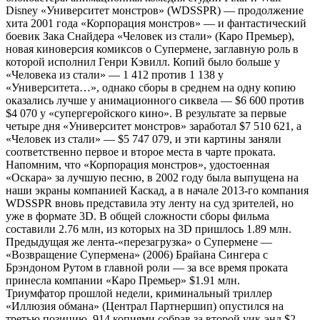
Disney «Университет монстров» (WDSSPR) — продолжение
хита 2001 года «Корпорация монстров» — и фантастический
боевик Зака Снайдера «Человек из стали» (Каро Премьер),
новая киноверсия комиксов о Супермене, заглавную роль в
которой исполнил Генри Кэвилл. Копий было больше у
«Человека из стали» — 1 412 против 1 138 у
«Университета…», однако сборы в среднем на одну копию
оказались лучше у анимационного сиквела — $6 600 против
$4 070 у «супергеройского кино». В результате за первые
четыре дня «Университет монстров» заработал $7 510 621, а
«Человек из стали» — $5 747 079, и эти картины заняли
соответственно первое и второе места в чарте проката.
Напомним, что «Корпорация монстров», удостоенная
«Оскара» за лучшую песню, в 2002 году была выпущена на
наши экраны компанией Каскад, а в начале 2013-го компания
WDSSPR вновь представила эту ленту на суд зрителей, но
уже в формате 3D. В общей сложности сборы фильма
составили 2.76 млн, из которых на 3D пришлось 1.89 млн.
Предыдущая же лента-«перезагрузка» о Супермене —
«Возвращение Супермена» (2006) Брайана Сингера с
Брэндоном Рутом в главной роли — за все время проката
принесла компании «Каро Премьер» $1.91 млн.
Триумфатор прошлой недели, криминальный триллер
«Иллюзия обмана» (Централ Партнершип) опустился на
третью позицию, 914 копиями собрав за второй уик-энд $2