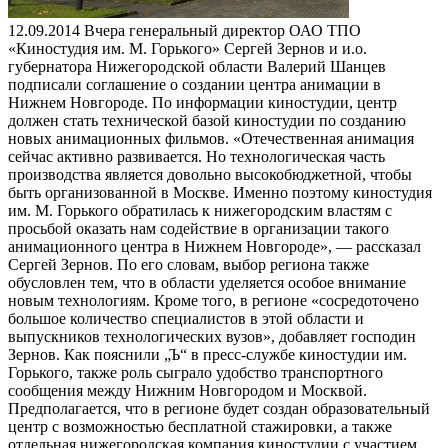
12.09.2014
Вчера генеральный директор ОАО ТПО
«Киностудия им. М. Горького» Сергей Зернов и и.о.
губернатора Нижегородской области Валерий Шанцев
подписали соглашение о создании центра анимации в
Нижнем Новгороде. По информации киностудии, центр
должен стать технической базой киностудии по созданию
новых анимационных фильмов. «Отечественная анимация
сейчас активно развивается. Но технологическая часть
производства является довольно высокобюджетной, чтобы
быть организованной в Москве. Именно поэтому киностудия
им. М. Горького обратилась к нижегородским властям с
просьбой оказать нам содействие в организации такого
анимационного центра в Нижнем Новгороде», — рассказал
Сергей Зернов. По его словам, выбор региона также
обусловлен тем, что в области уделяется особое внимание
новым технологиям. Кроме того, в регионе «сосредоточено
большое количество специалистов в этой области и
выпускников технологических вузов», добавляет господин
Зернов. Как пояснили „Ъ“ в пресс-службе киностудии им.
Горького, также роль сыграло удобство транспортного
сообщения между Нижним Новгородом и Москвой.
Предполагается, что в регионе будет создан образовательный
центр с возможностью бесплатной стажировки, а также
отдельная нижегородская компания киностудии с участием