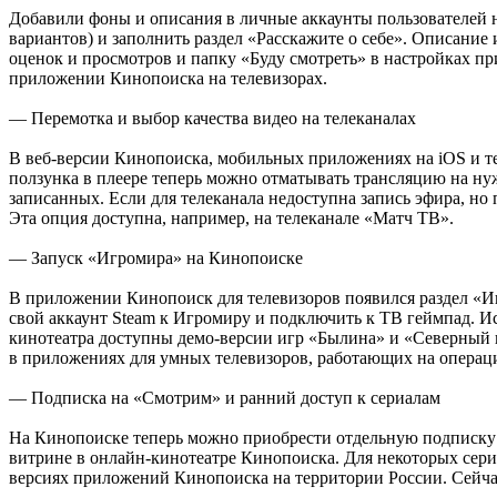
Добавили фоны и описания в личные аккаунты пользователей н
вариантов) и заполнить раздел «Расскажите о себе». Описание
оценок и просмотров и папку «Буду смотреть» в настройках пр
приложении Кинопоиска на телевизорах.
— Перемотка и выбор качества видео на телеканалах
В веб-версии Кинопоиска, мобильных приложениях на iOS и те
ползунка в плеере теперь можно отматывать трансляцию на нуж
записанных. Если для телеканала недоступна запись эфира, но
Эта опция доступна, например, на телеканале «Матч ТВ».
— Запуск «Игромира» на Кинопоиске
В приложении Кинопоиск для телевизоров появился раздел «Игро
свой аккаунт Steam к Игромиру и подключить к ТВ геймпад. Ис
кинотеатра доступны демо-версии игр «Былина» и «Северный 
в приложениях для умных телевизоров, работающих на операци
— Подписка на «Смотрим» и ранний доступ к сериалам
На Кинопоиске теперь можно приобрести отдельную подписку 
витрине в онлайн-кинотеатре Кинопоиска. Для некоторых сери
версиях приложений Кинопоиска на территории России. Сейча