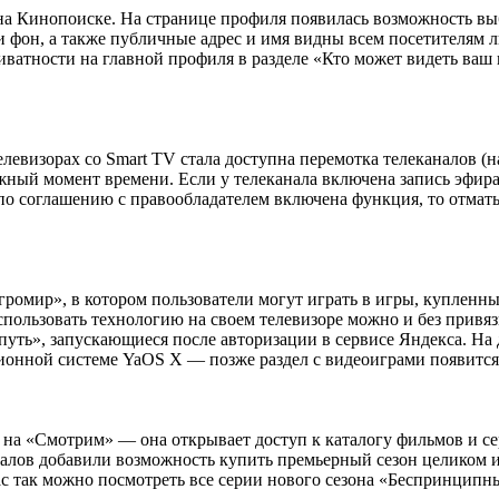
а Кинопоиске. На странице профиля появилась возможность выб
 и фон, а также публичные адрес и имя видны всем посетителям
иватности на главной профиля в разделе «Кто может видеть ваш
левизорах со Smart TV стала доступна перемотка телеканалов (
ный момент времени. Если у телеканала включена запись эфира, 
 по соглашению с правообладателем включена функция, то отмат
мир», в котором пользователи могут играть в игры, купленные в
пользовать технологию на своем телевизоре можно и без привяз
путь», запускающиеся после авторизации в сервисе Яндекса. Н
онной системе YaOS X — позже раздел с видеоиграми появится 
на «Смотрим» — она открывает доступ к каталогу фильмов и се
алов добавили возможность купить премьерный сезон целиком и
с так можно посмотреть все серии нового сезона «Беспринципн