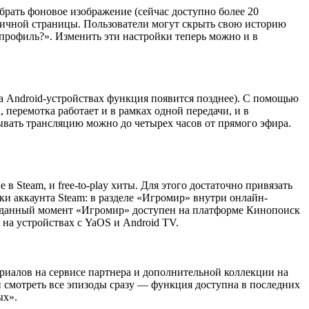
рать фоновое изображение (сейчас доступно более 20
 личной страницы. Пользователи могут скрыть свою историю
 профиль?». Изменить эти настройки теперь можно и в
на Android-устройствах функция появится позднее). С помощью
перемотка работает и в рамках одной передачи, и в
ывать трансляцию можно до четырех часов от прямого эфира.
 Steam, и free-to-play хиты. Для этого достаточно привязать
ки аккаунта Steam: в разделе «Игромир» внутри онлайн-
а данный момент «Игромир» доступен на платформе Кинопоиск
на устройствах с YaOS и Android TV.
риалов на сервисе партнера и дополнительной коллекции на
 смотреть все эпизоды сразу — функция доступна в последних
ых».