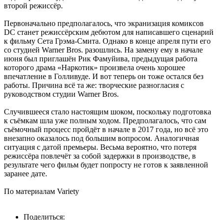
второй режиссёр.
Первоначально предполагалось, что экранизация комиксов
DC станет режиссёрским дебютом для написавшего сценарий
к фильму Сета Грэма-Смита. Однако в конце апреля пути его
со студией Warner Bros. разошлись. На замену ему в начале
июня был приглашён Рик Фамуйива, предыдущая работа
которого драма «Наркотик» произвела очень хорошее
впечатление в Голливуде. И вот теперь он тоже остался без
работы. Причина всё та же: творческие разногласия с
руководством студии Warner Bros.
Случившееся стало настоящим шоком, поскольку подготовка
к съёмкам шла уже полным ходом. Предполагалось, что сам
съёмочный процесс пройдёт в начале в 2017 года, но всё это
внезапно оказалось под большим вопросом. Аналогичная
ситуация с датой премьеры. Весьма вероятно, что потеря
режиссёра повлечёт за собой задержки в производстве, в
результате чего фильм будет попросту не готов к заявленной
заранее дате.
По материалам Variety
Поделиться: