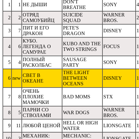
DON'T
1
1
НЕ ДЫШИ
SONY
4
BREATHE
ОТРЯД
SUICIDE
WARNER
2
2
2
САМОУБИЙЦ
SQUAD
BROS.
ПИТ И ЕГО
PETE'S
3
7
DISNEY
1
ДРАКОН
DRAGON
КУБО.
KUBO AND THE
4
6
ЛЕГЕНДА О
FOCUS
1
TWO STRINGS
САМУРАЕ
ПОЛНЫЙ
SAUSAGE
5
4
SONY
1
РАСКОЛБАС
PARTY
THE LIGHT
СВЕТ В
6
new
BETWEEN
DISNEY
1
ОКЕАНЕ
OCEANS
ОЧЕНЬ
7
8
ПЛОХИЕ
BAD MOMS
STX
1
МАМОЧКИ
ПАРНИ СО
WARNER
8
5
WAR DOGS
1
СТВОЛАМИ
BROS.
HELL OR HIGH
9
11
ЛЮБОЙ ЦЕНОЙ
LIONSGATE
1
WATER
МЕХАНИК:
MECHANIC:
10
3
LIONSGATE
1