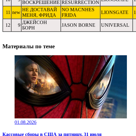
ВОСКРЕШЕНИЕ
RESURRECTION
НЕ ДОСТАВАЙ
NO MACNHES
11
new
LIONSGATE
1
МЕНЯ, ФРИДА
FRIDA
ДЖЕЙСОН
12
9
JASON BORNE
UNIVERSAL
БОРН
Материалы по теме
01.08.2026
Кассовые сборы в CША за пятницу, 31 июля