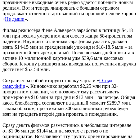
праздничные выходные очень редко удаётся победить новым
релизам. Вот и теперь лидировать c большим отрывом
продолжает отлично стартовавший на прошлой неделе хоррор
«
Не дыши
».
Фильм режиссёра Феде Альвареса заработал в пятницу $4,18
млн при весьма умеренном для своего жанра 58-процентном
падении. Идущий с отличным сарафаном ужастик должен
взять $14-15 млн за трёхдневный уик-энд и $18-18,5 млн – за
праздничный четырёхдневный. После восьми дней проката в
активе 10-миллионной картины уже $39,6 млн кассовых
сборов. К концу расширенных выходных полученная выручка
достигнет $53-54 млн.
Сохраняет за собой вторую строчку чарта и «
Отряд
самоубийц
». Кинокомикс заработал $2,25 млн при 32-
процентном падении, что позволяет ему рассчитывать
примерно на $10 млн за три дня и $13 млн – за четыре. Общая
касса блокбастера составляет на данный момент $289,7 млн.
Таким образом, престижный 300-миллионный рубеж будет
взят на тридцать второй день проката, в понедельник.
Сразу девять фильмов разместились в небольшом интервале
от $1,06 млн до $1,44 млн на местах с третьего по
одиннадцатое. Возглавляют эту группу ориентированные на