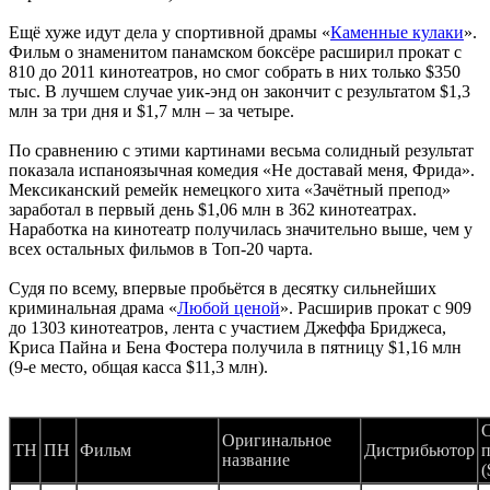
Ещё хуже идут дела у спортивной драмы «
Каменные кулаки
».
Фильм о знаменитом панамском боксёре расширил прокат с
810 до 2011 кинотеатров, но смог собрать в них только $350
тыс. В лучшем случае уик-энд он закончит с результатом $1,3
млн за три дня и $1,7 млн – за четыре.
По сравнению с этими картинами весьма солидный результат
показала испаноязычная комедия «Не доставай меня, Фрида».
Мексиканский ремейк немецкого хита «Зачётный препод»
заработал в первый день $1,06 млн в 362 кинотеатрах.
Наработка на кинотеатр получилась значительно выше, чем у
всех остальных фильмов в Топ-20 чарта.
Судя по всему, впервые пробьётся в десятку сильнейших
криминальная драма «
Любой ценой
». Расширив прокат с 909
до 1303 кинотеатров, лента с участием Джеффа Бриджеса,
Криса Пайна и Бена Фостера получила в пятницу $1,16 млн
(9-е место, общая касса $11,3 млн).
Оригинальное
ТН
ПН
Фильм
Дистрибьютор
название
(