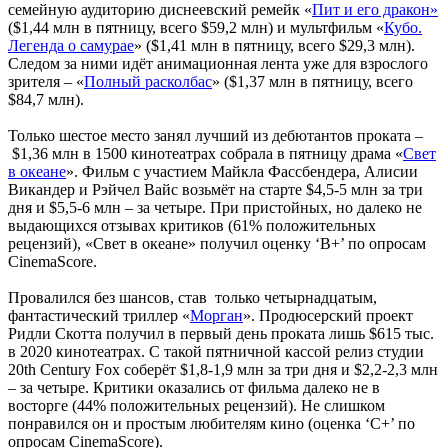
семейную аудиторию диснеевский ремейк «
Пит и его дракон»
($1,44 млн в пятницу, всего $59,2 млн) и мультфильм «
Кубо.
Легенда о самурае
» ($1,41 млн в пятницу, всего $29,3 млн).
Следом за ними идёт анимационная лента уже для взрослого
зрителя – «
Полный расколбас
» ($1,37 млн в пятницу, всего
$84,7 млн).
Только шестое место занял лучший из дебютантов проката –
$1,36 млн в 1500 кинотеатрах собрала в пятницу драма «
Свет
в океане
». Фильм с участием Майкла Фассбендера, Алисии
Викандер и Рэйчел Вайс возьмёт на старте $4,5-5 млн за три
дня и $5,5-6 млн – за четыре. При пристойных, но далеко не
выдающихся отзывах критиков (61% положительных
рецензий), «Свет в океане» получил оценку ‘B+’ по опросам
CinemaScore.
Провалился без шансов, став только четырнадцатым,
фантастический триллер «
Морган
». Продюсерский проект
Ридли Скотта получил в первый день проката лишь $615 тыс.
в 2020 кинотеатрах. С такой пятничной кассой релиз студии
20th Century Fox соберёт $1,8-1,9 млн за три дня и $2,2-2,3 млн
– за четыре. Критики оказались от фильма далеко не в
восторге (44% положительных рецензий). Не слишком
понравился он и простым любителям кино (оценка ‘C+’ по
опросам CinemaScore).