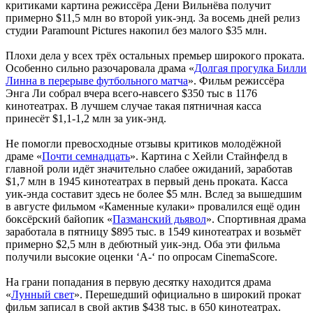
критиками картина режиссёра Дени Вильнёва получит
примерно $11,5 млн во второй уик-энд. За восемь дней релиз
студии Paramount Pictures накопил без малого $35 млн.
Плохи дела у всех трёх остальных премьер широкого проката.
Особенно сильно разочаровала драма «
Долгая прогулка Билли
Линна в перерыве футбольного матча
». Фильм режиссёра
Энга Ли собрал вчера всего-навсего $350 тыс в 1176
кинотеатрах. В лучшем случае такая пятничная касса
принесёт $1,1-1,2 млн за уик-энд.
Не помогли превосходные отзывы критиков молодёжной
драме «
Почти семнадцать
». Картина с Хейли Стайнфелд в
главной роли идёт значительно слабее ожиданий, заработав
$1,7 млн в 1945 кинотеатрах в первый день проката. Касса
уик-энда составит здесь не более $5 млн. Вслед за вышедшим
в августе фильмом «Каменные кулаки» провалился ещё один
боксёрский байопик «
Пазманский дьявол
». Спортивная драма
заработала в пятницу $895 тыс. в 1549 кинотеатрах и возьмёт
примерно $2,5 млн в дебютный уик-энд. Оба эти фильма
получили высокие оценки ‘A-‘ по опросам CinemaScore.
На грани попадания в первую десятку находится драма
«
Лунный свет
». Перешедший официально в широкий прокат
фильм записал в свой актив $438 тыс. в 650 кинотеатрах.