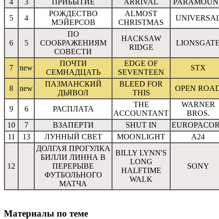
4
3
ПРИБЫТИЕ
ARRIVAL
PARAMOUN
РОЖДЕСТВО
ALMOST
5
4
UNIVERSA
МЭЙЕРСОВ
CHRISTMAS
ПО
HACKSAW
6
5
СООБРАЖЕНИЯМ
LIONSGAT
RIDGE
СОВЕСТИ
ПОЧТИ
EDGE OF
7
new
STX
СЕМНАДЦАТЬ
SEVENTEEN
ПАЗМАНСКИЙ
BLEED FOR
8
new
OPEN ROA
ДЬЯВОЛ
THIS
THE
WARNER
9
6
РАСПЛАТА
ACCOUNTANT
BROS.
10
7
ВЗАПЕРТИ
SHUT IN
EUROPACO
11
13
ЛУННЫЙ СВЕТ
MOONLIGHT
A24
ДОЛГАЯ ПРОГУЛКА
BILLY LYNN'S
БИЛЛИ ЛИННА В
LONG
12
ПЕРЕРЫВЕ
SONY
HALFTIME
ФУТБОЛЬНОГО
WALK
МАТЧА
Материалы по теме