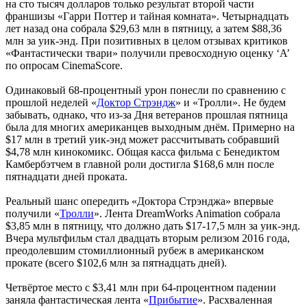
на сто тысяч долларов только результат второй части
франшизы «Гарри Поттер и тайная комната». Четырнадцать
лет назад она собрала $29,63 млн в пятницу, а затем $88,36
млн за уик-энд. При позитивных в целом отзывах критиков
«Фантастически твари» получили превосходную оценку ‘A’
по опросам CinemaScore.
Одинаковый 68-процентный урон понесли по сравнению с
прошлой неделей «
Доктор Стрэндж
» и «Тролли». Не будем
забывать, однако, что из-за Дня ветеранов прошлая пятница
была для многих американцев выходным днём. Примерно на
$17 млн в третий уик-энд может рассчитывать собравший
$4,78 млн кинокомикс. Общая касса фильма с Бенедиктом
Камбербэтчем в главной роли достигла $168,6 млн после
пятнадцати дней проката.
Реальный шанс опередить «Доктора Стрэнджа» впервые
получили «
Тролли
». Лента DreamWorks Animation собрала
$3,85 млн в пятницу, что должно дать $17-17,5 млн за уик-энд.
Вчера мультфильм стал двадцать вторым релизом 2016 года,
преодолевшим стомиллионный рубеж в американском
прокате (всего $102,6 млн за пятнадцать дней).
Четвёртое место с $3,41 млн при 64-процентном падении
заняла фантастическая лента «
Прибытие
». Расхваленная