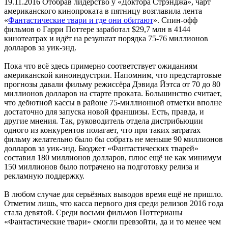
19.11.2016
Отобрав лидерство у «Доктора Стрэнджа», чарт
американского кинопроката в пятницу возглавила лента
«
Фантастические твари и где они обитают
». Спин-офф
фильмов о Гарри Поттере заработал $29,7 млн в 4144
кинотеатрах и идёт на результат порядка 75-76 миллионов
долларов за уик-энд.
Пока что всё здесь примерно соответствует ожиданиям
американской киноиндустрии. Напомним, что предстартовые
прогнозы давали фильму режиссёра Дэвида Йэтса от 70 до 80
миллионов долларов на старте проката. Большинство считает,
что дебютной кассы в районе 75-миллионной отметки вполне
достаточно для запуска новой франшизы. Есть, правда, и
другие мнения. Так, руководитель отдела дистрибьюции
одного из конкурентов полагает, что при таких затратах
фильму желательно было бы собрать не меньше 90 миллионов
долларов за уик-энд. Бюджет «Фантастических тварей»
составил 180 миллионов долларов, плюс ещё не как минимум
150 миллионов было потрачено на подготовку релиза и
рекламную поддержку.
В любом случае для серьёзных выводов время ещё не пришло.
Отметим лишь, что касса первого дня среди релизов 2016 года
стала девятой. Среди восьми фильмов Поттерианы
«Фантастические твари» смогли превзойти, да и то менее чем