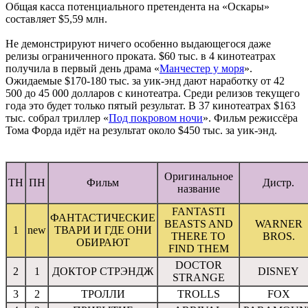
Общая касса потенциального претендента на «Оскары»
составляет $5,59 млн.
Не демонстрируют ничего особенно выдающегося даже
релизы ограниченного проката. $60 тыс. в 4 кинотеатрах
получила в первый день драма «
Манчестер у моря
».
Ожидаемые $170-180 тыс. за уик-энд дают наработку от 42
500 до 45 000 долларов с кинотеатра. Среди релизов текущего
года это будет только пятый результат. В 37 кинотеатрах $163
тыс. собрал триллер «
Под покровом ночи
». Фильм режиссёра
Тома Форда идёт на результат около $450 тыс. за уик-энд.
Оригинальное
ТН
ПН
Фильм
Дистр.
название
FANTASTI
ФАНТАСТИЧЕСКИЕ
BEASTS AND
WARNER
1
new
ТВАРИ И ГДЕ ОНИ
THERE TO
BROS.
ОБИРАЮТ
FIND THEM
DOCTOR
2
1
ДОКТОР СТРЭНДЖ
DISNEY
STRANGE
3
2
ТРОЛЛИ
TROLLS
FOX