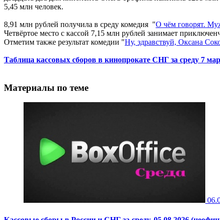
5,45 млн человек.
8,91 млн рублей получила в среду комедия "
О чём говорят. М
Четвёртое место с кассой 7,15 млн рублей занимает приключенч
Отметим также результат комедии "
Ну, здравствуй, Оксана Сок
Таблица кассовых сборов в кинопрокате СНГ за среду 7 ма
Материалы по теме
06.
Кассовые сборы в России и СНГ за среду, 05.08.2026 (неофи