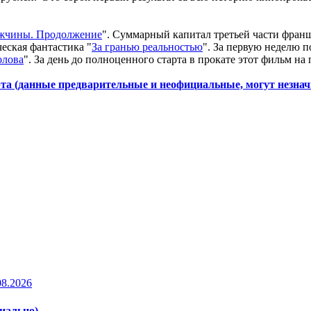
ужчины. Продолжение
". Суммарный капитал третьей части франш
еская фантастика "
За гранью реальностью
". За первую неделю п
олова
". За день до полноценного старта в прокате этот фильм н
рта (данные предварительные и неофициальные, могут незнач
08.2026
циально)