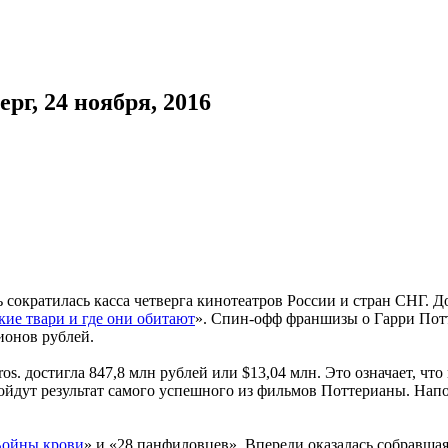
рг, 24 ноября, 2016
сократилась касса четверга кинотеатров России и стран СНГ. Д
ие твари и где они обитают
». Спин-офф франшизы о Гарри Потт
ионов рублей.
s. достигла 847,8 млн рублей или $13,04 млн. Это означает, что 
ойдут результат самого успешного из фильмов Поттерианы. Напом
Войны крови
» и «28 панфиловцев». Впереди оказалась собравшая