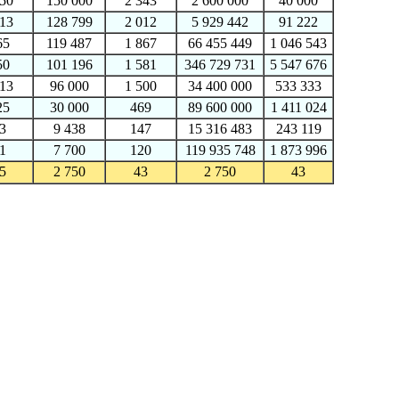
50
150 000
2 343
2 600 000
40 000
13
128 799
2 012
5 929 442
91 222
65
119 487
1 867
66 455 449
1 046 543
50
101 196
1 581
346 729 731
5 547 676
13
96 000
1 500
34 400 000
533 333
25
30 000
469
89 600 000
1 411 024
3
9 438
147
15 316 483
243 119
1
7 700
120
119 935 748
1 873 996
5
2 750
43
2 750
43