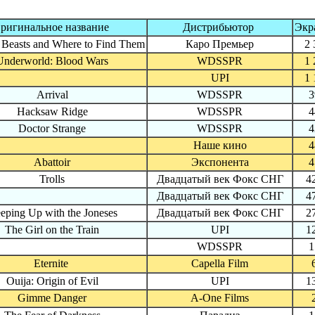
ригинальное название
Дистрибьютор
Экр
c Beasts and Where to Find Them
Каро Премьер
2 
Underworld: Blood Wars
WDSSPR
1 
UPI
1 
Arrival
WDSSPR
3
Hacksaw Ridge
WDSSPR
4
Doctor Strange
WDSSPR
4
Наше кино
4
Abattoir
Экспонента
4
Trolls
Двадцатый век Фокс СНГ
4
Двадцатый век Фокс СНГ
4
eping Up with the Joneses
Двадцатый век Фокс СНГ
2
The Girl on the Train
UPI
1
WDSSPR
1
Eternite
Capella Film
Ouija: Origin of Evil
UPI
1
Gimme Danger
A-One Films