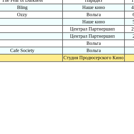
The Fear of Darkness
Парадиз
1
Bling
Наше кино
4
Ozzy
Вольга
Наше кино
Централ Партнершип
2
Централ Партнершип
Вольга
Cafe Society
Вольга
Студия Продюсерского Кино