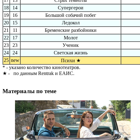
17
13
Страх темноты
18
14
Супергерои
19
16
Большой собачий побег
20
15
Ледокол
21
11
Бременские разбойники
22
17
Молот
23
23
Ученик
24
24
Светская жизнь
25
new
Психи ★
* - указано количество кинотеатров.
★ - по данным Rentrak и ЕАИС.
Материалы по теме