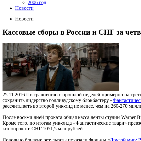
2006 год
Новости
Новости
Кассовые сборы в России и СНГ за четве
25.11.2016
По сравнению с прошлой неделей примерно на треть 
сохранить лидерство голливудскому блокбастеру «
Фантастическ
рассчитывать во второй уик-энд не менее, чем на 260-270 милл
После восьми дней проката общая касса ленты студии Warner Bro
Кроме того, по итогам уик-энда «Фантастические твари» превз
кинопрокате СНГ 1051,5 млн рублей.
Довольно близкие результаты показали фильмы «
Другой мир: 