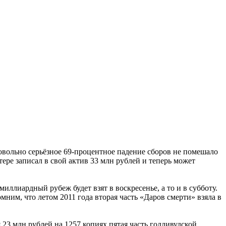
овольно серьёзное 69-процентное падение сборов не помешало
ере записал в свой актив 33 млн рублей и теперь может
миллиардный рубеж будет взят в воскресенье, а то и в субботу.
ним, что летом 2011 года вторая часть «Даров смерти» взяла в
 23 млн рублей на 1257 копиях пятая часть голливудской