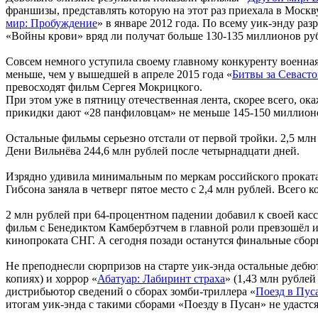
франшизы, представлять которую на этот раз приехала в Москву
мир: Пробуждение
» в январе 2012 года. По всему уик-энду ра
«Войны крови» вряд ли получат больше 130-135 миллионов руб
Совсем немного уступила своему главному конкуренту военная
меньше, чем у вышедшей в апреле 2015 года «
Битвы за Севаст
превосходят фильм Сергея Мокрицкого.
При этом уже в пятницу отечественная лента, скорее всего, ок
прикидки дают «28 панфиловцам» не меньше 145-150 миллионов р
Остальные фильмы серьезно отстали от первой тройки. 2,5 млн
Дени Вильнёва 244,6 млн рублей после четырнадцати дней.
Изрядно удивила минимальным по меркам российского проката 
Гибсона заняла в четверг пятое место с 2,4 млн рублей. Всего
2 млн рублей при 64-процентном падении добавил к своей касс
фильм с Бенедиктом Камбербэтчем в главной роли превзошёл ит
кинопроката СНГ. А сегодня позади останутся финальные сбор
Не преподнесли сюрпризов на старте уик-энда остальные дебю
копиях) и хоррор «
Абатуар: Лабиринт страха
» (1,43 млн рублей
дистрибьютор сведений о сборах зомби-триллера «
Поезд в Пус
итогам уик-энда с такими сборами «Поезду в Пусан» не удастс