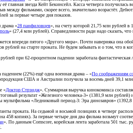
 её главная звезда Кейт Бекинсейл. Касса четверга получилась 
зрыв между фильмами, скорее всего, значительно возрастёт. Дебю
лей за первые четыре дня показов.
 драма «
28 панфиловцев
», на счету которой 21,75 млн рублей в 
ополь
» (27,4 млн рублей). Справедливости ради надо сказать, чт
ажется впереди пятого «Другого мира». Почти наверняка она обо
ублей на старте проката. Не будем забывать и о том, что в коп
 рублей при 62-процентном падении заработала фантастическая 
падением (22%) ещё одна военная драма – «
По соображениям с
 копродукция США и Австралии получила за восемь дней 39,1 млн
е «
Доктор Стрэндж
». Суммарная выручка кинокомикса составляе
оговый результат «Железного человека-3» (1381,9 млн рублей) и
ы мультфильма «Ледниковый период-3: Эра динозавров» (1392,8 
танты проката. На седьмой и восьмой позициях в четверг распо
 на 458 копиях). За первые четыре дня два фильма возьмут соотв
ан
». По данным Comscore, корейская лента заработала 501 тыс. р
я.