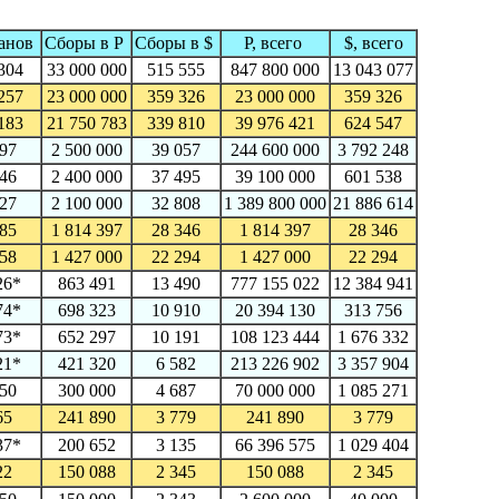
анов
Сборы в Р
Сборы в $
Р, всего
$, всего
304
33 000 000
515 555
847 800 000
13 043 077
257
23 000 000
359 326
23 000 000
359 326
183
21 750 783
339 810
39 976 421
624 547
97
2 500 000
39 057
244 600 000
3 792 248
46
2 400 000
37 495
39 100 000
601 538
27
2 100 000
32 808
1 389 800 000
21 886 614
85
1 814 397
28 346
1 814 397
28 346
58
1 427 000
22 294
1 427 000
22 294
26*
863 491
13 490
777 155 022
12 384 941
74*
698 323
10 910
20 394 130
313 756
73*
652 297
10 191
108 123 444
1 676 332
21*
421 320
6 582
213 226 902
3 357 904
50
300 000
4 687
70 000 000
1 085 271
65
241 890
3 779
241 890
3 779
37*
200 652
3 135
66 396 575
1 029 404
22
150 088
2 345
150 088
2 345