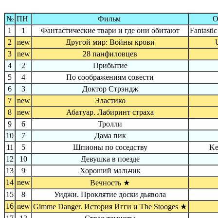
№
ПН
Фильм
О
1
1
Фантастические твари и где они обитают
Fantasti
2
new
Другой мир: Войны крови
3
new
28 панфиловцев
4
2
Прибытие
5
4
По соображениям совести
6
3
Доктор Стрэндж
7
new
Эластико
8
new
Абатуар. Лабиринт страха
9
6
Тролли
10
7
Дама пик
11
5
Шпионы по соседству
Ke
12
10
Девушка в поезде
13
9
Хороший мальчик
14
new
Вечность ★
15
8
Уиджи. Проклятие доски дьявола
16
new
Gimme Danger. История Игги и The Stooges ★