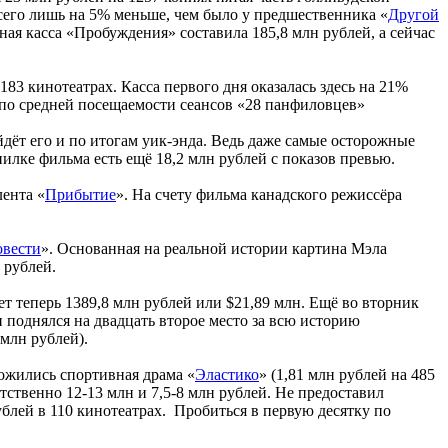
всего лишь на 5% меньше, чем было у предшественника «
Другой
тная касса «Пробуждения» составила 185,8 млн рублей, а сейчас
1183 кинотеатрах. Касса первого дня оказалась здесь на 21%
о по средней посещаемости сеансов «28 панфиловцев»
йдёт его и по итогам уик-энда. Ведь даже самые осторожные
илке фильма есть ещё 18,2 млн рублей с показов превью.
лента «
Прибытие
». На счету фильма канадского режиссёра
овести
». Основанная на реальной истории картина Мэла
 рублей.
т теперь 1389,8 млн рублей или $21,89 млн. Ещё во вторник
 поднялся на двадцать второе место за всю историю
млн рублей).
ложились спортивная драма «
Эластико
» (1,81 млн рублей на 485
етственно 12-13 млн и 7,5-8 млн рублей. Не предоставил
ублей в 110 кинотеатрах. Пробиться в первую десятку по