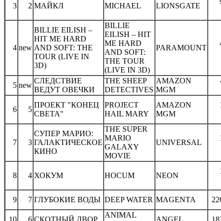
3
2
МАЙКЛ
MICHAEL
LIONSGATE
BILLIE
BILLIE EILISH –
EILISH – HIT
HIT ME HARD
ME HARD
4
new
AND SOFT: THE
PARAMOUNT
AND SOFT:
TOUR (LIVE IN
THE TOUR
3D)
(LIVE IN 3D)
СЛЕДСТВИЕ
THE SHEEP
AMAZON
5
new
ВЕДУТ ОВЕЧКИ
DETECTIVES
MGM
ПРОЕКТ "КОНЕЦ
PROJECT
AMAZON
6
5
СВЕТА"
HAIL MARY
MGM
THE SUPER
СУПЕР МАРИО:
MARIO
7
3
ГАЛАКТИЧЕСКОЕ
UNIVERSAL
GALAXY
КИНО
MOVIE
8
4
ХОКУМ
HOCUM
NEON
9
7
ГЛУБОКИЕ ВОДЫ
DEEP WATER
MAGENTA
22
ANIMAL
10
6
СКОТНЫЙ ДВОР
ANGEL
18