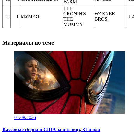
FARM
LEE
CRONIN'S
WARNER
11
8
МУМИЯ
15
THE
BROS.
MUMMY
Материалы по теме
01.08.2026
Кассовые сборы в CША за пятницу, 31 июля