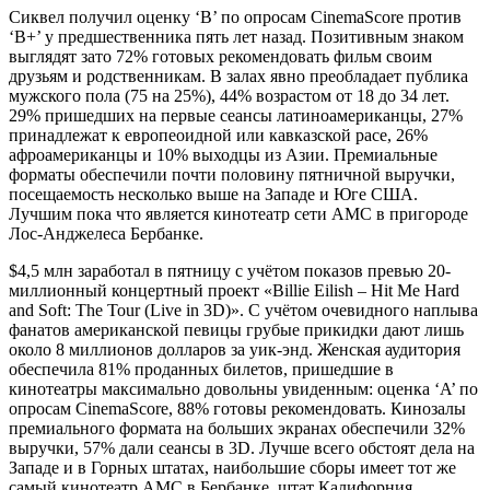
Сиквел получил оценку ‘B’ по опросам CinemaScore против
‘B+’ у предшественника пять лет назад. Позитивным знаком
выглядят зато 72% готовых рекомендовать фильм своим
друзьям и родственникам. В залах явно преобладает публика
мужского пола (75 на 25%), 44% возрастом от 18 до 34 лет.
29% пришедших на первые сеансы латиноамериканцы, 27%
принадлежат к европеоидной или кавказской расе, 26%
афроамериканцы и 10% выходцы из Азии. Премиальные
форматы обеспечили почти половину пятничной выручки,
посещаемость несколько выше на Западе и Юге США.
Лучшим пока что является кинотеатр сети AMC в пригороде
Лос-Анджелеса Бербанке.
$4,5 млн заработал в пятницу с учётом показов превью 20-
миллионный концертный проект «Billie Eilish – Hit Me Hard
and Soft: The Tour (Live in 3D)». С учётом очевидного наплыва
фанатов американской певицы грубые прикидки дают лишь
около 8 миллионов долларов за уик-энд. Женская аудитория
обеспечила 81% проданных билетов, пришедшие в
кинотеатры максимально довольны увиденным: оценка ‘A’ по
опросам CinemaScore, 88% готовы рекомендовать. Кинозалы
премиального формата на больших экранах обеспечили 32%
выручки, 57% дали сеансы в 3D. Лучше всего обстоят дела на
Западе и в Горных штатах, наибольшие сборы имеет тот же
самый кинотеатр AMC в Бербанке, штат Калифорния.