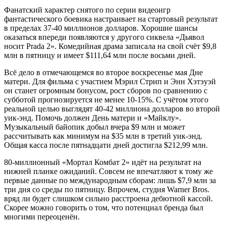
Фанатский характер снятого по серии видеоигр
фантастического боевика настраивает на стартовый результат
в пределах 37-40 миллионов долларов. Хорошие шансы
оказаться впереди появляются у другого сиквела «Дьявол
носит Prada 2». Комедийная драма записала на свой счёт $9,8
млн в пятницу и имеет $111,64 млн после восьми дней.
Всё дело в отмечающемся во второе воскресенье мая Дне
матери. Для фильма с участием Мэрил Стрип и Энн Хэтэуэй
он станет огромным бонусом, рост сборов по сравнению с
субботой прогнозируется не менее 10-15%. С учётом этого
реальной целью выглядят 40-42 миллиона долларов во второй
уик-энд. Помочь должен День матери и «Майклу».
Музыкальный байопик добыл вчера $9 млн и может
рассчитывать как минимум на $35 млн в третий уик-энд.
Общая касса после пятнадцати дней достигла $212,99 млн.
80-миллионный «Мортал Комбат 2» идёт на результат на
нижней планке ожиданий. Совсем не впечатляют к тому же
первые данные по международным сборам: лишь $7,9 млн за
три дня со среды по пятницу. Впрочем, студия Warner Bros.
вряд ли будет слишком сильно расстроена дебютной кассой.
Скорее можно говорить о том, что потенциал бренда был
многими переоценён.