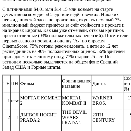
C пятничными $4,01 млн $14-15 млн возьмёт на старте
детективная комедия «Следствие ведёт овечки». Никаких
неожиданностей здесь не произошло, окупать немалый 75-
миллионный бюджет придётся за счёт стойкости в прокате и
на экранах Европы. Как мы уже отмечали, отзывы критиков
просто отличные (93% положительных рецензий). Посетители
первых сеансов поставили оценку ‘A-‘ по опросам
CinemaScore, 75% готовы рекомендовать, а дети до 12 лет
расщедрились на 90% положительных оценок. 56% зрителей
принадлежат к женскому полу, 77% старше 25 лет. По
регионам несколько выделяются на общем фоне Средний
Запад США и Горные штаты.
Сбо
Оригинальное
ТН
ПН
Фильм
Дистр.
пят
название
($)
МОРТАЛ КОМБАТ
MORTAL
WARNER
1
1
new
2
KOMBAT II
BROS.
THE DEVIL
ДЬЯВОЛ НОСИТ
20TH
2
1
WEARS
PRADA 2
CENTURY
PRADA 2