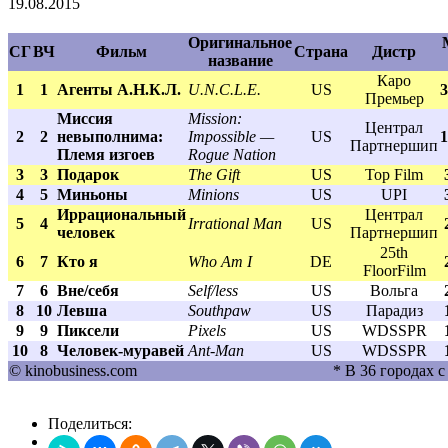
19.08.2015
Оригинальное
СГ
ВЧ
Фильм
Страна
Дистр
название
Каро
1
1
Агенты А.Н.К.Л.
U.N.C.L.E.
US
3
Премьер
Миссия
Mission:
Централ
2
2
невыполнима:
Impossible —
US
1
Партнершип
Племя изгоев
Rogue Nation
3
3
Подарок
The Gift
US
Top Film
4
5
Миньоны
Minions
US
UPI
Иррациональный
Централ
5
4
Irrational Man
US
человек
Партнершип
25th
6
7
Кто я
Who Am I
DE
FloorFilm
7
6
Вне/себя
Self/less
US
Вольга
8
10
Левша
Southpaw
US
Парадиз
9
9
Пиксели
Pixels
US
WDSSPR
10
8
Человек-муравей
Ant-Man
US
WDSSPR
© kinobusiness.com
* В 36 городах с
Поделиться: