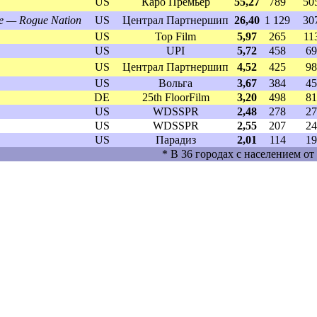
US
Каро Премьер
55,27
789
50
le — Rogue Nation
US
Централ Партнершип
26,40
1 129
30
US
Top Film
5,97
265
11
US
UPI
5,72
458
69
US
Централ Партнершип
4,52
425
98
US
Вольга
3,67
384
45
DE
25th FloorFilm
3,20
498
81
US
WDSSPR
2,48
278
27
US
WDSSPR
2,55
207
24
US
Парадиз
2,01
114
19
* В 36 городах с населением от