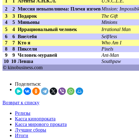
1
1
Агенты А.Н.К.Л.
U.N.C.L.E.
2
2
Миссия невыполнима: Племя изгоев
Mission: Impossib
3
3
Подарок
The Gift
4
5
Миньоны
Minions
5
4
Иррациональный человек
Irrational Man
6
6
Вне/себя
Self/less
7
7
Кто я
Who Am I
8
8
Пиксели
Pixels
9
9
Человек-муравей
Ant-Man
10
10
Левша
Southpaw
© kinobusiness.com
Поделиться:
Возврат к списку
Релизы
Касса кинопроката
Касса мирового проката
Лучшие сборы
Итоги