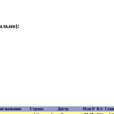
ально):
ое название
Страна
Дистр
Млн Р
К/т
Сеа