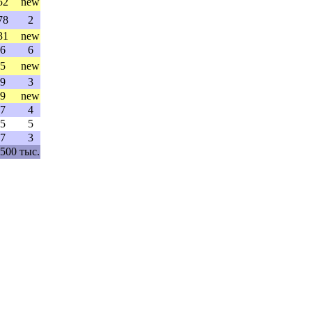
52
new
78
2
31
new
6
6
5
new
9
3
9
new
7
4
5
5
7
3
 500 тыс.