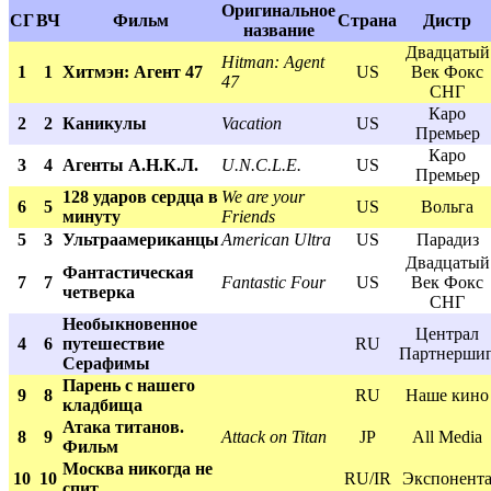
Оригинальное
СГ
ВЧ
Фильм
Страна
Дистр
название
Двадцатый
Hitman: Agent
1
1
Хитмэн: Агент 47
US
Век Фокс
47
СНГ
Каро
2
2
Каникулы
Vacation
US
Премьер
Каро
3
4
Агенты А.Н.К.Л.
U.N.C.L.E.
US
Премьер
128 ударов сердца в
We are your
6
5
US
Вольга
минуту
Friends
5
3
Ультраамериканцы
American Ultra
US
Парадиз
Двадцатый
Фантастическая
7
7
Fantastic Four
US
Век Фокс
четверка
СНГ
Необыкновенное
Централ
4
6
путешествие
RU
Партнерши
Серафимы
Парень с нашего
9
8
RU
Наше кино
кладбища
Атака титанов.
8
9
Attack on Titan
JP
All Media
Фильм
Москва никогда не
10
10
RU/IR
Экспонент
спит