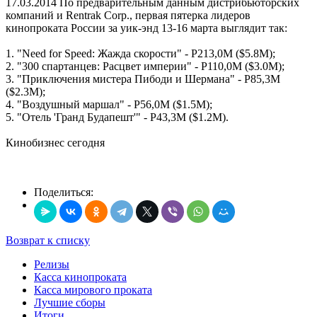
17.03.2014
По предварительным данным дистрибьюторских
компаний и Rentrak Corp., первая пятерка лидеров
кинопроката России за уик-энд 13-16 марта выглядит так:
1. "Need for Speed: Жажда скорости" - Р213,0М ($5.8M);
2. "300 спартанцев: Расцвет империи" - Р110,0М ($3.0M);
3. "Приключения мистера Пибоди и Шермана" - Р85,3М
($2.3M);
4. "Воздушный маршал" - Р56,0М ($1.5M);
5. "Отель 'Гранд Будапешт'" - Р43,3М ($1.2M).
Кинобизнес сегодня
Поделиться:
Возврат к списку
Релизы
Касса кинопроката
Касса мирового проката
Лучшие сборы
Итоги