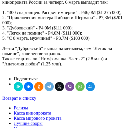
кинопроката России за четверг, 6 марта выглядит так:
1. "300 спартанцев: Расцвет империи" - Р46,0М ($1 275 000);
2. "Приключения мистера Пибоди и Шермана" - Р7,3М ($201
000);
3. "Дубровский" - Р4,0М ($111 000);
4. "Легок на помине" - Р4,0М ($111 000);
5. "C 8 марта, мужчины!" - Р3,7М ($103 000).
Лента "Дубровский" вышла на меньшем, чем "Легок на
помине", количестве экранов.
Также стартовали "Нимфоманка. Часть 2" (2.8 млн) и
"Анатомия любви" (1.25 млн).
Поделиться:
Возврат к списку
Релизы
Касса кинопроката
Касса мирового проката
Лучшие сборы