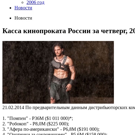
2006 год
Новости
Новости
Касса кинопроката России за четверг, 2
21.02.2014
По предварительным данным дистрибьюторских компан
1. "Помпеи" - Р36М ($1 011 000)*;
2. "Робокоп" - Р8,0М ($225 000);
3. "Афера по-американски" - Р6,8М ($191 000);
4. "Охотники за сокровищами" - Р5,6М ($158 000);