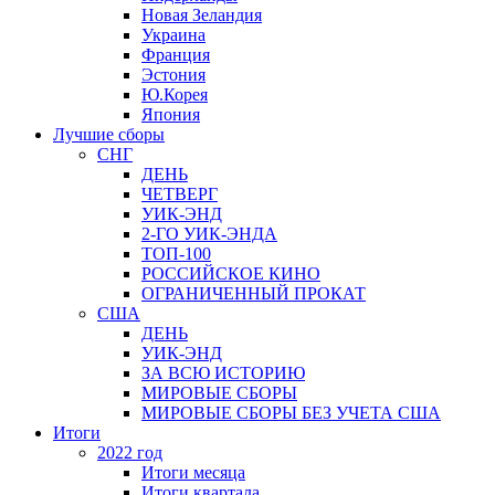
Новая Зеландия
Украина
Франция
Эстония
Ю.Корея
Япония
Лучшие сборы
СНГ
ДЕНЬ
ЧЕТВЕРГ
УИК-ЭНД
2-ГО УИК-ЭНДА
ТОП-100
РОССИЙСКОЕ КИНО
ОГРАНИЧЕННЫЙ ПРОКАТ
США
ДЕНЬ
УИК-ЭНД
ЗА ВСЮ ИСТОРИЮ
МИРОВЫЕ СБОРЫ
МИРОВЫЕ СБОРЫ БЕЗ УЧЕТА США
Итоги
2022 год
Итоги месяца
Итоги квартала