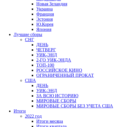
Новая Зеландия
Украина
Франция
Эстония
Ю.Корея
Япония
Лучшие сборы
СНГ
ДЕНЬ
ЧЕТВЕРГ
УИК-ЭНД
2-ГО УИК-ЭНДА
ТОП-100
РОССИЙСКОЕ КИНО
ОГРАНИЧЕННЫЙ ПРОКАТ
США
ДЕНЬ
УИК-ЭНД
ЗА ВСЮ ИСТОРИЮ
МИРОВЫЕ СБОРЫ
МИРОВЫЕ СБОРЫ БЕЗ УЧЕТА США
Итоги
2022 год
Итоги месяца
Итоги квартала