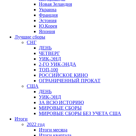
Новая Зеландия
Украина
Франция
Эстония
Ю.Корея
Япония
Лучшие сборы
СНГ
ДЕНЬ
ЧЕТВЕРГ
УИК-ЭНД
2-ГО УИК-ЭНДА
ТОП-100
РОССИЙСКОЕ КИНО
ОГРАНИЧЕННЫЙ ПРОКАТ
США
ДЕНЬ
УИК-ЭНД
ЗА ВСЮ ИСТОРИЮ
МИРОВЫЕ СБОРЫ
МИРОВЫЕ СБОРЫ БЕЗ УЧЕТА США
Итоги
2022 год
Итоги месяца
Итоги квартала