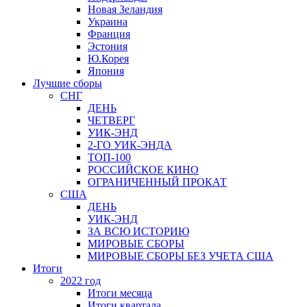
Новая Зеландия
Украина
Франция
Эстония
Ю.Корея
Япония
Лучшие сборы
СНГ
ДЕНЬ
ЧЕТВЕРГ
УИК-ЭНД
2-ГО УИК-ЭНДА
ТОП-100
РОССИЙСКОЕ КИНО
ОГРАНИЧЕННЫЙ ПРОКАТ
США
ДЕНЬ
УИК-ЭНД
ЗА ВСЮ ИСТОРИЮ
МИРОВЫЕ СБОРЫ
МИРОВЫЕ СБОРЫ БЕЗ УЧЕТА США
Итоги
2022 год
Итоги месяца
Итоги квартала