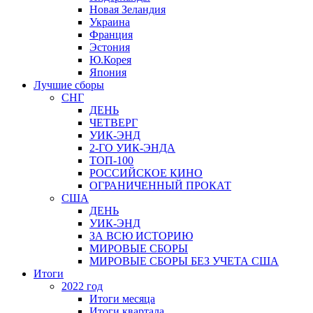
Новая Зеландия
Украина
Франция
Эстония
Ю.Корея
Япония
Лучшие сборы
СНГ
ДЕНЬ
ЧЕТВЕРГ
УИК-ЭНД
2-ГО УИК-ЭНДА
ТОП-100
РОССИЙСКОЕ КИНО
ОГРАНИЧЕННЫЙ ПРОКАТ
США
ДЕНЬ
УИК-ЭНД
ЗА ВСЮ ИСТОРИЮ
МИРОВЫЕ СБОРЫ
МИРОВЫЕ СБОРЫ БЕЗ УЧЕТА США
Итоги
2022 год
Итоги месяца
Итоги квартала