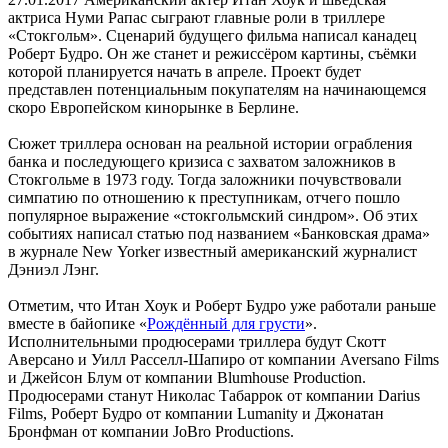
актриса Нуми Рапас сыграют главные роли в триллере
«Стокгольм». Сценарий будущего фильма написал канадец
Роберт Будро. Он же станет и режиссёром картины, съёмки
которой планируется начать в апреле. Проект будет
представлен потенциальным покупателям на начинающемся
скоро Европейском кинорынке в Берлине.
Сюжет триллера основан на реальной истории ограбления
банка и последующего кризиса с захватом заложников в
Стокгольме в 1973 году. Тогда заложники почувствовали
симпатию по отношению к преступникам, отчего пошло
популярное выражение «стокгольмский синдром». Об этих
событиях написал статью под названием «Банковская драма»
в журнале New Yorker известный американский журналист
Дэниэл Лэнг.
Отметим, что Итан Хоук и Роберт Будро уже работали раньше
вместе в байопике «
Рождённый для грусти
».
Исполнительными продюсерами триллера будут Скотт
Аверсано и Уилл Расселл-Шапиро от компании Aversano Films
и Джейсон Блум от компании Blumhouse Production.
Продюсерами станут Николас Табаррок от компании Darius
Films, Роберт Будро от компании Lumanity и Джонатан
Бронфман от компании JoBro Productions.