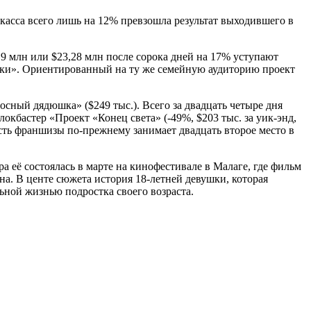
 касса всего лишь на 12% превзошла результат выходившего в
9 млн или $23,28 млн после сорока дней на 17% уступают
овечки». Ориентированный на ту же семейную аудиторию проект
сный дядюшка» ($249 тыс.). Всего за двадцать четыре дня
окбастер «Проект «Конец света» (-49%, $203 тыс. за уик-энд,
часть франшизы по-прежнему занимает двадцать второе место в
 её состоялась в марте на кинофестивале в Малаге, где фильм
а. В центе сюжета история 18-летней девушки, которая
ной жизнью подростка своего возраста.