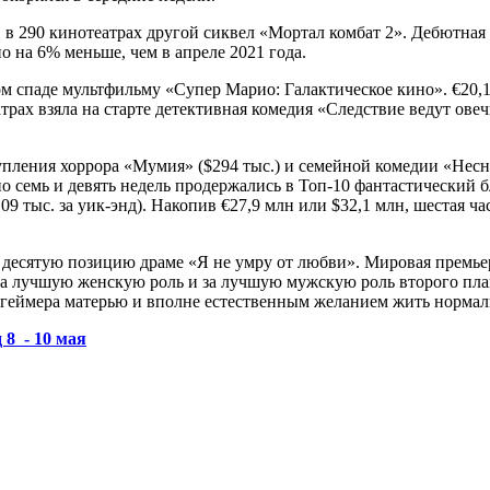
. в 290 кинотеатрах другой сиквел «Мортал комбат 2». Дебютная
 на 6% меньше, чем в апреле 2021 года.
м спаде мультфильму «Супер Марио: Галактическое кино». €20,1
театрах взяла на старте детективная комедия «Следствие ведут 
пления хоррора «Мумия» ($294 тыс.) и семейной комедии «Несно
о семь и девять недель продержались в Топ-10 фантастический бл
109 тыс. за уик-энд). Накопив €27,9 млн или $32,1 млн, шестая 
 десятую позицию драме «Я не умру от любви». Мировая премьера
за лучшую женскую роль и за лучшую мужскую роль второго план
геймера матерью и вполне естественным желанием жить нормаль
 8 - 10 мая