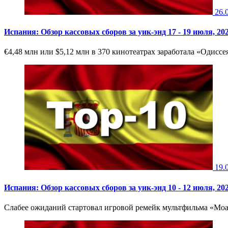
26.
Испания: Обзор кассовых сборов за уик-энд 17 - 19 июля, 20
€4,48 млн или $5,12 млн в 370 кинотеатрах заработала «Одиссе
19.
Испания: Обзор кассовых сборов за уик-энд 10 - 12 июля, 20
Слабее ожиданий стартовал игровой ремейк мультфильма «Моана