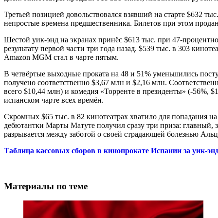
Третьей позицией довольствовался взявший на старте $632 тыс
непростые времена предшественника. Билетов при этом продано
Шестой уик-энд на экранах принёс $613 тыс. при 47-процентно
результату первой части три года назад. $539 тыс. в 303 кино
Amazon MGM стал в чарте пятым.
В четвёртые выходные проката на 48 и 51% уменьшились посту
получено соответственно $3,67 млн и $2,16 млн. Соответственн
всего $10,44 млн) и комедия «Торренте в президенты» (-56%, $
испанском чарте всех времён.
Скромных $65 тыс. в 82 кинотеатрах хватило для попадания на
дебютантки Марты Матуте получил сразу три приза: главный, 
разрывается между заботой о своей страдающей болезнью Альц
Таблица кассовых сборов в кинопрокате Испании за уик-энд
Материалы по теме