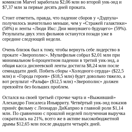
комиксов Marvel заработала $2,06 млн во второй уик-энд и
$7,37 млн за первые десять дней проката.
Стоит отметить, правда, что падение сборов у «Дэдпула»
получилось значительно меньше, чем у «Стражей галактики»
(58%) и ленты «Люди Икс: Дни минувшего будущего» (59%).
Результаты двух этих фильмов останутся позади уже в
середине следующей недели.
Очень близок был к тому, чтобы вернуть себе лидерство в
прокате «Зверополис». Мультфильм собрал $2,01 млн при
минимальном 6-процентном падении в третий уик-энд, а
общая касса диснеевской ленты достигла $8,24 млн после
семнадцати дней. Побить сборы «Холодного сердца» ($22,5
млн) и «Города героев» ($18,5 млн) будет довольно тяжело, а
вот результат «Ральфа» ($12,5 млн) «Зверополис» должен
превзойти без больших проблем.
Остался на своей третьей строчке чарта и «Выживший»
Алехандро Гонсалеса Иньярриту. Четвёртый уик-энд показов
принёс фильму с Леонардо ДиКаприо в главной роли $1,14
млн. По сравнению с прошлой неделей полученная выручка
сократилась на 21%, всего же в активе высокобюджетной
драмы $12,65 млн после двадцати четырёх дней.