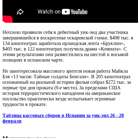
Неплохо проявили себя в дебютный уик-энд два участника
завершившейся в воскресенье оскаровской гонки. $498 тыс. в
134 кинотеатрах заработала ирландская лента «Бруклин»,
$405 тыс. в 122 кинотеатрах получила драма «Комната». С
этими результатами они разместились на шестой и восьмой
позициях в испанском чарте.
Не заинтересовала массового зрителя новая работа Майкла
Бэя «13 часов: Тайные солдаты Бенгази». В 205 кинотеатрах
основанный на реальной истории фильм собрал $272 тыс. за
первые три дня проката (9-е место). За пределами США
история террористического нападения на американское
посольство практически везде испытывает огромные
трудности в прокате.
Таблица кассовых сборов в Испании за уик-энд 26 - 28
февраля