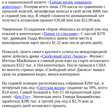
и в национальной валюте «
Тайная жизнь домашних
животных
». Потеряв всего лишь 15% кассы по сравнению с
прошлой неделей, мультфильм записал в свой актив $406 тыс.
в седьмой уик-энд. В общей сложности анимационный хит
получил в испанском прокате €20,68 млн или $22,99 млн.
Умеренным 35-падением сборов обошлись во второй уик-энд
показов в кинотеатрах «
Парни со стволами
». С кассой $378
тыс. драмедия Тодда Филлипса заняла пятое место в
кинопрокатном чарте (всего $1,32 млн после десяти дней).
Пожалуй, своего самого крупного успеха на международной
арене добилась драма «
Свободный штат Джонса
». Фильм с
Мэттью МакКонахи в главной роли взял на старте испанского
проката $322 тыс. в 164 кинотеатрах. После провала в США
во многих странах мира «Свободный штат Джонса» вышел
сразу на домашнем видео, минуя кинопрокат.
На седьмой позиции расположилась собравшая $294 тыс. в
четвёртый уик-энд «
Светская жизнь
» (падение на 39%, всего
$3,6 млн). Самый большой в Топ-15 44-процентный урон
понёс «
Бен-Гур
». Эпическая лента Тимура Бекмамбетова
заработала $286 тыс. в третий уик-энд и $2,76 млн за
семнадцать дней испанского проката.