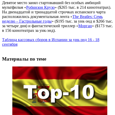
Девятое место занял стартовавший без особых амбиций
мультфильм «
Робинзон Крузо
» ($265 тыс. в 214 кинотеатрах).
На двенадцатой и тринадцатой строчках испанского чарта
расположились документальная лента «
The Beatles: Семь
неделю – Гастрольные годы
» ($195 тыс. за уик-энд и $266 тыс.
за четыре дня) и фантастический триллер «
Морган
» ($173 тыс.
в 156 кинотеатрах за уик-энд).
Таблица кассовых сборов в Испании за уик-энд 16 - 18
сентября
Материалы по теме