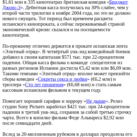
$1,61 млн в 335 кинотеатрах британская комедия «
Бриджит
Джонс-3
». Дебютная касса получилась на 30% слабее, чем у
второй части трилогии в ноябре 2004 года, но это не должно
никого смущать. Тот период был временем расцвета
испанского кинопроката, а сейчас переживаемый страной
экономический кризис сказался и на посещаемости
кинотеатров.
По-прежнему отлично держится в прокате испанская лента
«Элитный отряд». В четвёртый уик-энд комедийный боевик
добавил к своим капиталам $571 тыс. при 22-процентном
падении. Общая касса фильма о команде спецагентов из
разных регионов Испании достигла €5,42 млн или $6,09 млн.
Такими темпами «Элитный отряд» вполне может превзойти
сборы комедии «
Секреты секса и любви
» (€6,2 млн) и
триллера «
Сто лет прощения
» (€6,68 млн) и стать самым
кассовым испанским фильмом в текущем году.
Помогает хороший сарафан и хоррору «
Не дыши
». Релиз
студии Sony Pictures заработал $421 тыс. при 24-процентном
падении в третий уик-энд, сохранив за собой третью строчку
чарта. Всего в копилке фильма Феде Альвареса $2,92 млн
после семнадцати дней.
Вслед за 20-миллионным рубежом в долларах преодолела его