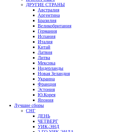
ДРУГИЕ СТРАНЫ
Австралия
Аргентина
Бразилия
Великобритания
Германия
Испания
Италия
Китай
Латвия
Литва
Мексика
Нидерланды
Новая Зеландия
Украина
Франция
Эстония
Ю.Корея
Япония
Лучшие сборы
СНГ
ДЕНЬ
ЧЕТВЕРГ
УИК-ЭНД
2-ГО УИК-ЭНДА