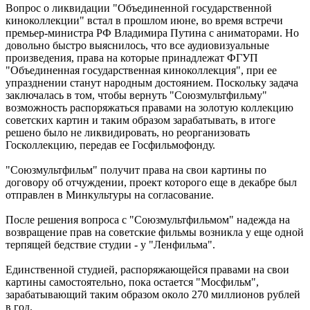
Вопрос о ликвидации "Объединенной государственной
киноколлекции" встал в прошлом июне, во время встречи
премьер-министра РФ Владимира Путина с аниматорами. Но
довольно быстро выяснилось, что все аудиовизуальные
произведения, права на которые принадлежат ФГУП
"Объединенная государственная киноколлекция", при ее
упразднении станут народным достоянием. Поскольку задача
заключалась в том, чтобы вернуть "Союзмультфильму"
возможность распоряжаться правами на золотую коллекцию
советских картин и таким образом зарабатывать, в итоге
решено было не ликвидировать, но реорганизовать
Госколлекцию, передав ее Госфильмофонду.
"Союзмультфильм" получит права на свои картины по
договору об отчуждении, проект которого еще в декабре был
отправлен в Минкультуры на согласование.
После решения вопроса с "Союзмультфильмом" надежда на
возвращение прав на советские фильмы возникла у еще одной
терпящей бедствие студии - у "Ленфильма".
Единственной студией, распоряжающейся правами на свои
картины самостоятельно, пока остается "Мосфильм",
зарабатывающий таким образом около 270 миллионов рублей
в год.