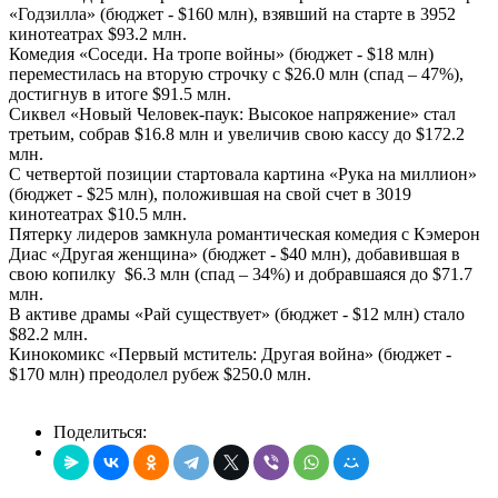
«Годзилла» (бюджет - $160 млн), взявший на старте в 3952
кинотеатрах $93.2 млн.
Комедия «Соседи. На тропе войны» (бюджет - $18 млн)
переместилась на вторую строчку с $26.0 млн (спад – 47%),
достигнув в итоге $91.5 млн.
Сиквел «Новый Человек-паук: Высокое напряжение» стал
третьим, собрав $16.8 млн и увеличив свою кассу до $172.2
млн.
С четвертой позиции стартовала картина «Рука на миллион»
(бюджет - $25 млн), положившая на свой счет в 3019
кинотеатрах $10.5 млн.
Пятерку лидеров замкнула романтическая комедия с Кэмерон
Диас «Другая женщина» (бюджет - $40 млн), добавившая в
свою копилку $6.3 млн (спад – 34%) и добравшаяся до $71.7
млн.
В активе драмы «Рай существует» (бюджет - $12 млн) стало
$82.2 млн.
Кинокомикс «Первый мститель: Другая война» (бюджет -
$170 млн) преодолел рубеж $250.0 млн.
Поделиться: