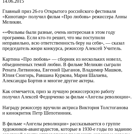
14.06.2015
Главный приз 26-го Открытого российского фестиваля
«Кинотавр» получил фильм «Про любовь» режиссера Анны
Меликян.
««Фильмы были разные, очень интересная в этом году
программа. Если кто-то решит, что мы поступили
неправильно, всю ответственность беру на себя», — сказал
председатель жюри конкурса, режиссер Алексей Учитель.
Картина «Про любовь» — сборник из нескольких новелл,
объединенных темой любви. В фильме Меликян сыграли
Рената Литвинова, Евгений Цыганов, Владимир Машков,
Юлия Снигирь, Равшана Куркова, Мария Шалаева,
Александра Бортив и многие другие актеры.
Как отмечается, приз за лучшую режиссерскую работу
получил Алексей Федорченко за фильм «Ангелы революции».
Награду режиссеру вручили актриса Виктория Толстоганова
и кинокритик Петр Шепотинник.
В фильме «Ангелы революции» рассказывается о группе
художников-авангардистов, которые в 1930-е годы по заданию