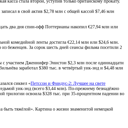
я касса стала второй, уступив только британскому прокату.
записал в свой актив $2,78 млн с общей кассой $7,46 млн
дцать два дня спин-офф Поттерианы накопил €27,94 млн или
льной комедийной ленты достигла €22,14 млн или $24,6 млн.
о из беженцев. За сорок шесть дней сеансы фильма посетили 2
ны с участием Дженнифер Энистон $2,3 млн после одиннадцати
ильнёва заработал $380 тыс. в четвёртый уик-энд и $4,48 млн
азался сиквел «
Петссон и Финдус-2: Лучшее на свете
седьмой уик-энд (всего $3,44 млн). По-прежнему безнадёжно
кой трилогии освоила $328 тыс. при 35-процентном падении во
на быть тяжёлой». Картина о жизни знаменитой немецкой