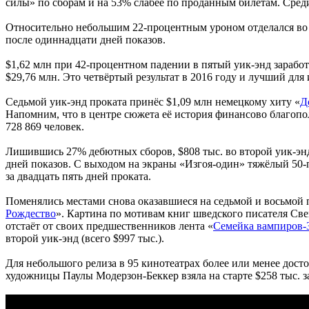
силы» по сборам и на 53% слабее по проданным билетам. Сред
Относительно небольшим 22-процентным уроном отделался во 
после одиннадцати дней показов.
$1,62 млн при 42-процентном падении в пятый уик-энд заработ
$29,76 млн. Это четвёртый результат в 2016 году и лучший для
Седьмой уик-энд проката принёс $1,09 млн немецкому хиту «
Д
Напомним, что в центре сюжета её история финансово благопол
728 869 человек.
Лишившись 27% дебютных сборов, $808 тыс. во второй уик-эн
дней показов. С выходом на экраны «Изгоя-один» тяжёлый 50
за двадцать пять дней проката.
Поменялись местами снова оказавшиеся на седьмой и восьмой п
Рождество
». Картина по мотивам книг шведского писателя Све
отстаёт от своих предшественников лента «
Семейка вампиров-
второй уик-энд (всего $997 тыс.).
Для небольшого релиза в 95 кинотеатрах более или менее дос
художницы Паулы Модерзон-Беккер взяла на старте $258 тыс. за 