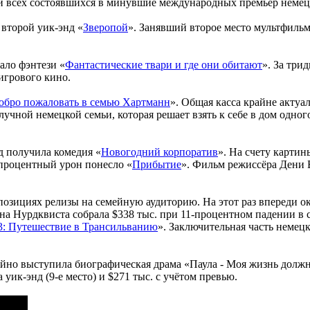
и всех состоявшихся в минувшие международных премьер немецка
второй уик-энд «
Зверопой
». Занявший второе место мультфильм 
ало фэнтези «
Фантастические твари и где они обитают
». За три
 игрового кино.
обро пожаловать в семью Хартманн
». Общая касса крайне актуа
учной немецкой семьи, которая решает взять к себе в дом одног
д получила комедия «
Новогодний корпоратив
». На счету карти
-процентный урон понесло «
Прибытие
». Фильм режиссёра Дени В
озициях релизы на семейную аудиторию. На этот раз впереди ок
на Нурдквиста собрала $338 тыс. при 11-процентном падении в 
3: Путешествие в Трансильванию
». Заключительная часть немец
тойно выступила биографическая драма «Паула - Моя жизнь долж
уик-энд (9-е место) и $271 тыс. с учётом превью.