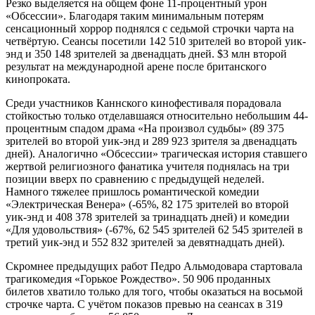
Резко выделяется на общем фоне 11-процентный урон
«Обсессии». Благодаря таким минимальным потерям
сенсационный хоррор поднялся с седьмой строчки чарта на
четвёртую. Сеансы посетили 142 510 зрителей во второй уик-
энд и 350 148 зрителей за двенадцать дней. $3 млн второй
результат на международной арене после британского
кинопроката.
Среди участников Каннского кинофестиваля порадовала
стойкостью только отделавшаяся относительно небольшим 44-
процентным спадом драма «На произвол судьбы» (89 375
зрителей во второй уик-энд и 289 923 зрителя за двенадцать
дней). Аналогично «Обсессии» трагическая история ставшего
жертвой религиозного фанатика учителя поднялась на три
позиции вверх по сравнению с предыдущей неделей.
Намного тяжелее пришлось романтической комедии
«Электрическая Венера» (-65%, 82 175 зрителей во второй
уик-энд и 408 378 зрителей за тринадцать дней) и комедии
«Для удовольствия» (-67%, 62 545 зрителей 62 545 зрителей в
третий уик-энд и 552 832 зрителей за девятнадцать дней).
Скромнее предыдущих работ Педро Альмодовара стартовала
трагикомедия «Горькое Рождество». 50 906 проданных
билетов хватило только для того, чтобы оказаться на восьмой
строчке чарта. С учётом показов превью на сеансах в 319