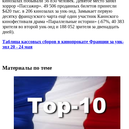
кинозалах побывали 56 850 человек. Девятое место занял
хоррор «Пассажир». 49 506 проданных билетов принесли
$420 тыс. в 206 кинозалах за уик-энд. Замыкает первую
десятку французского чарта ещё один участник Каннского
кинофестиваля драма «Параллельные истории» (-67%, 40 383
зрителя во второй уик-энд и 188 052 зрителя за двенадцать
дней).
Таблица кассовых сборов в кинопрокате Франции за уик-
энд 20 - 24 мая
Материалы по теме