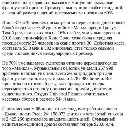
наиболее пострадавших оказался в минувшие выходные
французский прокат. Премьеры выступили слабее ожиданий,
а средний размер падений посещаемости превысил 60%.
Лишь 377 479 человек посмотрели за первые пять дней новый
блокбастер Саги «Звёздных войн» «Мандалорец и Грогу».
Такой результат оказался на 16% слабее, чем у вышедшего в
2018 году спин-оффа о Хане Соло, хуже была и средняя
посещаемость: 25 человек на сеанс против 30. Дебютная касса
составила $3,8 млн в 582 кинозалах, став только седьмой
среди состоявшихся международных премьер.
На 70% уменьшилась аудитория отлично державшегося до
того «Майкла». Музыкальный байопик увидели 257 998
зрителей в пятый уик-энд, всего же за тридцать три дня
французские кинотеатры продали 4 782 982 билета. Все
прогнозы на итоговый результат приходится теперь
пересмотреть в сторону понижения, причём достаточно
существенного. Студия Universal Pictures отчиталась о
кассовых сборах в размере $44,4 млн.
С чуть меньшим 68-процентным спадом отработал сиквел
«Дьявол носит Prada 2»: 158 073 зрителя в четвёртый уик-энд
и 2 425 266 зрителей за двадцать шесть дней. Суммарный
капитал комедийной драмы составляет теперь $23,6 млн.