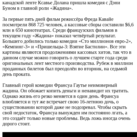
канадской ленте Ксавье Долана пришла комедия с Дэни
Буном в главной роли «Жадина».
За первые пять дней фильм режиссёра Фреда Кавайе
посмотрели 868 725 человек, а кассовые сборы составили $6,6
млн в 650 кинотеатрах. Среди французских фильмов в
текущем году «Жадина» показал четвёртый результат.
Большего добились только комедии «Сто миллионов евро-2»,
«Кемпинг-3» и «Пришельцы-3: Взятие Бастилии». Все эти
картины являются продолжениями кассовых хитов, так что в
данном случае можно говорить о лучшем старте года среди
оригинальных лент местного производства. Рубеж в миллион
проданных билетов был преодолён во вторник, на седьмой
день проката.
Главный герой комедии Франсуа Гаутье неимоверный
жадина. Он обожает копить деньги и ненавидит их тратить.
Однако жизнь его резко меняется в один день. Франсуа
влюбляется и тут же встречает свою 16-летнюю дочь, о
существовании которой даже не подозревал. Чтобы скрыть
свой недостаток, Франсуа вынужден им постоянно лгать, а
это создаёт только новые проблемы. Ведь ложь иногда очень
дорого стоит.