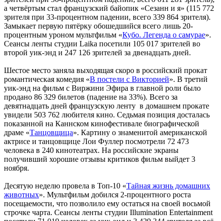
а четвёртым стал французский байопик «Сезанн и я» (115 772
зрителя при 33-процентном падении, всего 339 864 зрителя).
Замыкает первую пятёрку обошедшийся всего лишь 20-
процентным уроном мультфильм «
Кубо. Легенда о самурае
».
Сеансы ленты студии Laika посетили 105 017 зрителей во
второй уик-энд и 247 126 зрителей за двенадцать дней.
Шестое место заняла выходящая скоро в российский прокат
романтическая комедия «
В постели с Викторией
». В третий
уик-энд на фильм с Виржини Эфира в главной роли было
продано 86 329 билетов (падение на 33%). Всего за
девятнадцать дней французскую ленту в домашнем прокате
увидели 503 762 любителя кино. Седьмая позиция досталась
показанной на Каннском кинофестивале биографической
драме «
Танцовщица
». Картину о знаменитой американской
актрисе и танцовщице Лои Фуллер посмотрели 72 473
человека в 240 кинотеатрах. На российские экраны
получивший хорошие отзывы критиков фильм выйдет 3
ноября.
Десятую неделю провела в Топ-10 «
Тайная жизнь домашних
животных
». Мультфильм добился 2-процентного роста
посещаемости, что позволило ему остаться на своей восьмой
строчке чарта. Сеансы ленты студии Illumination Entertainment