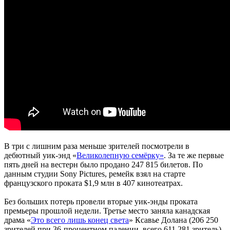
В три с лишним раза меньше зрителей посмотрели в
дебютный уик-энд «
Великолепную семёрку»
. За те же первые
пять дней на вестерн было продано 247 815 билетов. По
данным студии Sony Pictures, ремейк взял на старте
французского проката $1,9 млн в 407 кинотеатрах.
Без больших потерь провели вторые уик-энды проката
премьеры прошлой недели. Третье место заняла канадская
драма «
Это всего лишь конец света
» Ксавье Долана (206 250
зрителей при 36-процентном падении, всего 611 281 зритель),