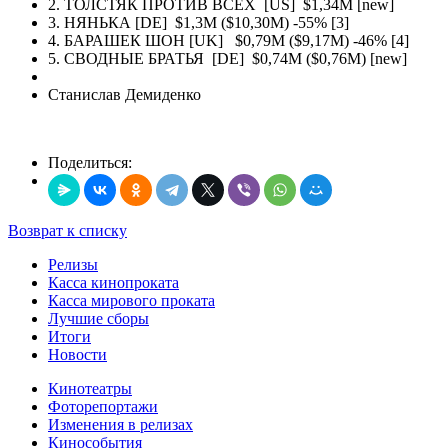
2. ТОЛСТЯК ПРОТИВ ВСЕХ [US] $1,34M [new]
3. НЯНЬКА [DE] $1,3M ($10,30М) -55% [3]
4. БАРАШЕК ШОН [UK] $0,79M ($9,17М) -46% [4]
5. СВОДНЫЕ БРАТЬЯ [DE] $0,74M ($0,76М) [new]
Станислав Демиденко
Поделиться:
Возврат к списку
Релизы
Касса кинопроката
Касса мирового проката
Лучшие сборы
Итоги
Новости
Кинотеатры
Фоторепортажи
Изменения в релизах
Кинособытия