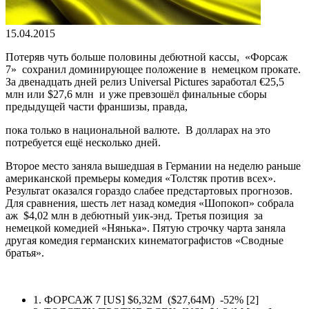
15.04.2015
Потеряв чуть больше половины дебютной кассы, «Форсаж
7» сохранил доминирующее положение в немецком прокате.
За двенадцать дней релиз Universal Pictures заработал €25,5
млн или $27,6 млн и уже превзошёл финальные сборы
предыдущей части франшизы, правда,
пока только в национальной валюте. В долларах на это
потребуется ещё несколько дней.
Второе место заняла вышедшая в Германии на неделю раньше
американской премьеры комедия «Толстяк против всех».
Результат оказался гораздо слабее предстартовых прогнозов.
Для сравнения, шесть лет назад комедия «Шопокоп» собрала
аж $4,02 млн в дебютный уик-энд. Третья позиция за
немецкой комедией «Нянька». Пятую строчку чарта заняла
другая комедия германских кинематографистов «Сводные
братья».
1. ФОРСАЖ 7 [US] $6,32M ($27,64М) -52% [2]