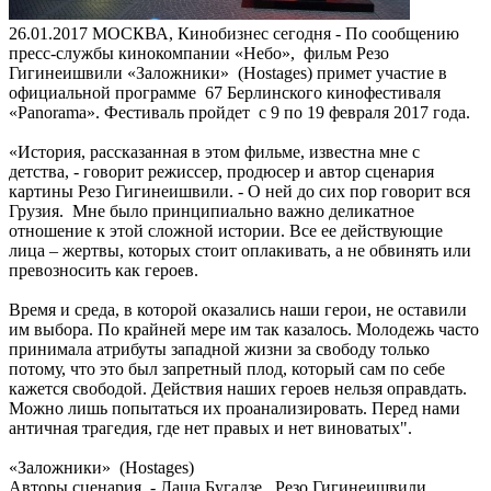
26.01.2017
МОСКВА, Кинобизнес сегодня - По сообщению
пресс-службы кинокомпании «Небо», фильм Резо
Гигинеишвили «Заложники» (Hostages) примет участие в
официальной программе 67 Берлинского кинофестиваля
«Panorama». Фестиваль пройдет с 9 по 19 февраля 2017 года.
«История, рассказанная в этом фильме, известна мне с
детства, - говорит режиссер, продюсер и автор сценария
картины Резо Гигинеишвили. - О ней до сих пор говорит вся
Грузия. Мне было принципиально важно деликатное
отношение к этой сложной истории. Все ее действующие
лица – жертвы, которых стоит оплакивать, а не обвинять или
превозносить как героев.
Время и среда, в которой оказались наши герои, не оставили
им выбора. По крайней мере им так казалось. Молодежь часто
принимала атрибуты западной жизни за свободу только
потому, что это был запретный плод, который сам по себе
кажется свободой. Действия наших героев нельзя оправдать.
Можно лишь попытаться их проанализировать. Перед нами
античная трагедия, где нет правых и нет виноватых".
«Заложники» (Hostages)
Авторы сценария - Лаша Бугадзе, Резо Гигинеишвили.