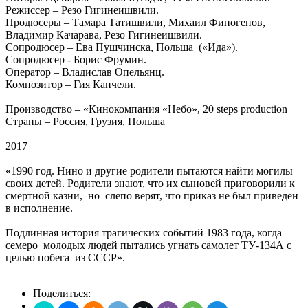
Режиссер – Резо Гигинеишвили.
Продюсеры – Тамара Татишвили, Михаил Финогенов,
Владимир Качарава, Резо Гигинеишвили.
Сопродюсер – Ева Пушчинска, Польша («Ида»).
Сопродюсер - Борис Фрумин.
Оператор – Владислав Опельянц.
Композитор – Гия Канчели.
Производство – «Кинокомпания «Небо», 20 steps production
Страны – Россия, Грузия, Польша
2017
«1990 год. Нино и другие родители пытаются найти могилы
своих детей. Родители знают, что их сыновей приговорили к
смертной казни, но слепо верят, что приказ не был приведен
в исполнение.
Подлинная история трагических событий 1983 года, когда
семеро молодых людей пытались угнать самолет ТУ-134А с
целью побега из СССР».
Поделиться: