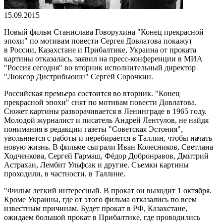
15.09.2015
Новый фильм Станислава Говорухина "Конец прекрасной
эпохи" по мотивам повести Сергея Довлатова покажут
в России, Казахстане и Прибалтике, Украина от проката
картины отказалась, заявил на пресс-конференции в МИА
"Россия сегодня" во вторник исполнительный директор
"Люксор Дистрибьюшн" Сергей Сорочкин.
Российская премьера состоится во вторник. "Конец
прекрасной эпохи" снят по мотивам повести Довлатова.
Сюжет картины разворачивается в Ленинграде в 1965 году.
Молодой журналист и писатель Андрей Лентулов, не найдя
понимания в редакции газеты "Советская Эстония",
увольняется с работы и перебирается в Таллин, чтобы начать
новую жизнь. В фильме сыграли Иван Колесников, Светлана
Ходченкова, Сергей Гармаш, Фёдор Добронравов, Дмитрий
Астрахан, Лембит Ульфсак и другие. Съемки картины
проходили, в частности, в Таллине.
"Фильм легкий интересный. В прокат он выходит 1 октября.
Кроме Украины, где от этого фильма отказались по всем
известным причинам. Будет прокат в РФ, Казахстане,
ожидаем большой прокат в Прибалтике, где проводились