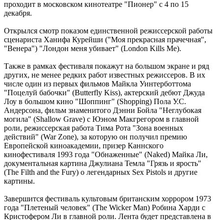
проходит в московском кинотеатре "Пионер" с 4 по 15
декабря.
Открылся смотр показом единственной режиссерской работы
сценариста Ханифа Курейши ("Моя прекрасная прачечная",
"Венера") "Лондон меня убивает" (London Kills Me).
Также в рамках фестиваля покажут на большом экране и ряд
других, не менее редких работ известных режиссеров. В их
числе один из первых фильмов Майкла Уинтерботтома
"Поцелуй бабочки" (Butterfly Kiss), актерский дебют Джуда
Лоу в большом кино "Шоппинг" (Shopping) Пола У.С.
Андерсона, фильм знаменитого Дэнни Бойла "Неглубокая
могила" (Shallow Grave) с Юэном Макгрегором в главной
роли, режиссерская работа Тима Рота "Зона военных
действий" (War Zone), за которую он получил премию
Европейской киноакадемии, призер Каннского
кинофестиваля 1993 года "Обнаженные" (Naked) Майка Ли,
документальная картина Джулиана Темла "Грязь и ярость"
(The Filth and the Fury) о легендарных Sex Pistols и другие
картины.
Завершится фестиваль культовым британским хоррором 1973
года "Плетеный человек" (The Wicker Man) Робина Харди с
Кристофером Ли в главной роли. Лента будет представлена в