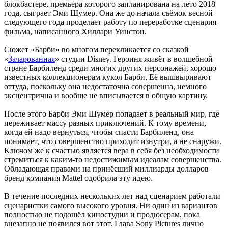
блокбастере, премьера которого запланирована на лето 2018
года, сыграет Эми Шумер. Она же до начала съёмок весной
следующего года проделает работу по переработке сценария
фильма, написанного Хиллари Уинстон.
Сюжет «Барби» во многом перекликается со сказкой
«
Зачарованная
» студии Disney. Героиня живёт в волшебной
стране Барбиленд среди многих других персонажей, хорошо
известных коллекционерам кукол Барби. Её вышвыривают
оттуда, поскольку она недостаточна совершенна, немного
эксцентрична и вообще не вписывается в общую картину.
После этого Барби Эми Шумер попадает в реальный мир, где
переживает массу разных приключений. К тому времени,
когда ей надо вернуться, чтобы спасти Барбиленд, она
понимает, что совершенство приходит изнутри, а не снаружи.
Ключом же к счастью является вера в себя без необходимости
стремиться к каким-то недостижимым идеалам совершенства.
Обладающая правами на принёсший миллиарды долларов
бренд компания Mattel одобрила эту идею.
В течение последних нескольких лет над сценарием работали
сценаристки самого высокого уровня. Ни один из вариантов
полностью не подошёл киностудии и продюсерам, пока
внезапно не появился вот этот. Глава Sony Pictures лично