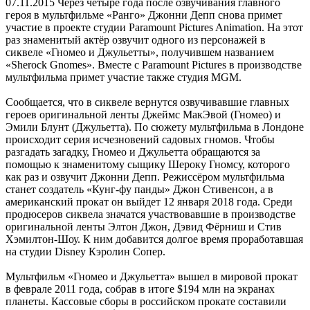
07.11.2015
Через четыре года после озвучивания главного
героя в мультфильме «Ранго» Джонни Депп снова примет
участие в проекте студии Paramount Pictures Animation. На этот
раз знаменитый актёр озвучит одного из персонажей в
сиквеле «Гномео и Джульетты», получившем названием
«Sherock Gnomes». Вместе с Paramount Pictures в производстве
мультфильма примет участие также студия MGM.
Сообщается, что в сиквеле вернутся озвучивавшие главных
героев оригинальной ленты Джеймс МакЭвой (Гномео) и
Эмили Блунт (Джульетта). По сюжету мультфильма в Лондоне
происходит серия исчезновений садовых гномов. Чтобы
разгадать загадку, Гномео и Джульетта обращаются за
помощью к знаменитому сыщику Шероку Гномсу, которого
как раз и озвучит Джонни Депп. Режиссёром мультфильма
станет создатель «Кунг-фу панды» Джон Стивенсон, а в
американский прокат он выйдет 12 января 2018 года. Среди
продюсеров сиквела значатся участвовавшие в производстве
оригинальной ленты Элтон Джон, Дэвид Фёрниш и Стив
Хэмилтон-Шоу. К ним добавится долгое время проработавшая
на студии Disney Кэролин Сопер.
Мультфильм «Гномео и Джульетта» вышел в мировой прокат
в феврале 2011 года, собрав в итоге $194 млн на экранах
планеты. Кассовые сборы в российском прокате составили