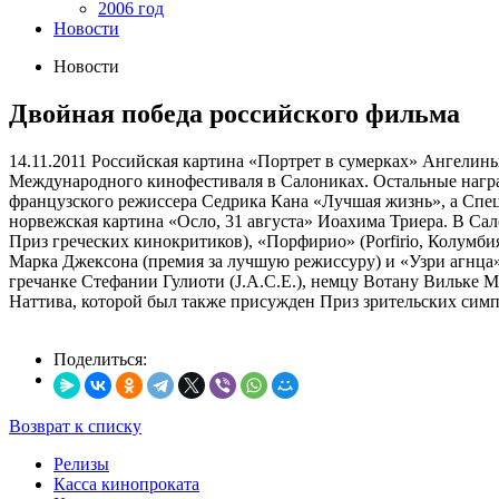
2006 год
Новости
Новости
Двойная победа российского фильма
14.11.2011
Российская картина «Портрет в сумерках» Ангелины
Международного кинофестиваля в Салониках. Остальные нагр
французского режиссера Седрика Кана «Лучшая жизнь», а Сп
норвежская картина «Осло, 31 августа» Иоахима Триера. В Са
Приз греческих кинокритиков), «Порфирио» (Porfirio, Колум
Марка Джексона (премия за лучшую режиссуру) и «Узри агнца»
гречанке Стефании Гулиоти (J.A.C.E.), немцу Вотану Вильке 
Наттива, которой был также присужден Приз зрительских симп
Поделиться:
Возврат к списку
Релизы
Касса кинопроката