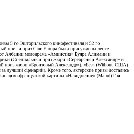
ризы 5-го Эшторильского кинофестиваля и 52-го
ый приз и приз Cine Europa были присуждены ленте
 от Албании мелодрама «Амнистия» Буяра Алимани и
Кадрнки (Специальный приз жюри «Серебряный Александр» и
ый приз жюри «Бронзовый Александр»), «Без» (Without, США)
за лучший сценарий). Кроме того, актерские призы достались
-канадско-французской картины «Наводнение» (Mabul) Гая