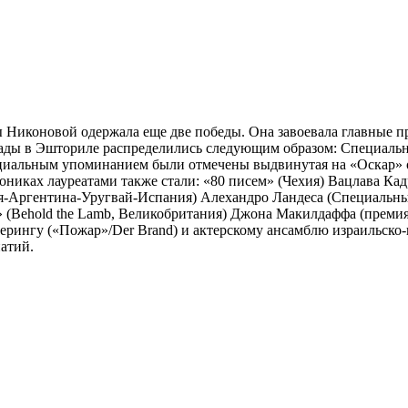
 Никоновой одержала еще две победы. Она завоевала главные п
ады в Эшториле распределились следующим образом: Специальн
ециальным упоминанием были отмечены выдвинутая на «Оскар»
лониках лауреатами также стали: «80 писем» (Чехия) Вацлава 
бия-Аргентина-Уругвай-Испания) Алехандро Ландеса (Специальн
 (Behold the Lamb, Великобритания) Джона Макилдаффа (премия 
Мерингу («Пожар»/Der Brand) и актерскому ансамблю израильско
атий.