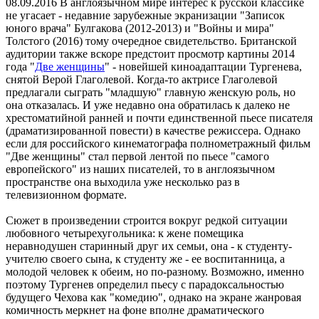
08.09.2016
В англоязычном мире интерес к русской классике
не угасает - недавние зарубежные экранизации "Записок
юного врача" Булгакова (2012-2013) и "Войны и мира"
Толстого (2016) тому очередное свидетельство. Британской
аудитории также вскоре предстоит просмотр картины 2014
года "
Две женщины
" - новейшей киноадаптации Тургенева,
снятой Верой Глаголевой. Когда-то актрисе Глаголевой
предлагали сыграть "младшую" главную женскую роль, но
она отказалась. И уже недавно она обратилась к далеко не
хрестоматийной ранней и почти единственной пьесе писателя
(драматизированной повести) в качестве режиссера. Однако
если для российского кинематографа полнометражный фильм
"Две женщины" стал первой лентой по пьесе "самого
европейского" из наших писателей, то в англоязычном
пространстве она выходила уже несколько раз в
телевизионном формате.
Сюжет в произведении строится вокруг редкой ситуации
любовного четырехугольника: к жене помещика
неравнодушен старинный друг их семьи, она - к студенту-
учителю своего сына, к студенту же - ее воспитанница, а
молодой человек к обеим, но по-разному. Возможно, именно
поэтому Тургенев определил пьесу с парадоксальностью
будущего Чехова как "комедию", однако на экране жанровая
комичность меркнет на фоне вполне драматического