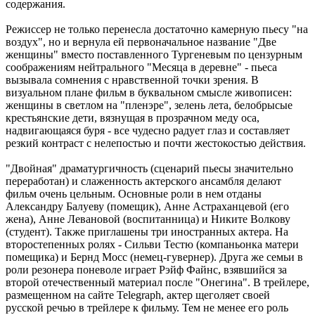
содержания.
Режиссер не только перенесла достаточно камерную пьесу "на
воздух", но и вернула ей первоначальное название "Две
женщины" вместо поставленного Тургеневым по цензурным
соображениям нейтрального "Месяца в деревне" - пьеса
вызывала сомнения с нравственной точки зрения. В
визуальном плане фильм в буквальном смысле живописен:
женщины в светлом на "пленэре", зелень лета, белобрысые
крестьянские дети, вязнущая в прозрачном меду оса,
надвигающаяся буря - все чудесно радует глаз и составляет
резкий контраст с нелепостью и почти жестокостью действия.
"Двойная" драматургичность (сценарий пьесы значительно
переработан) и слаженность актерского ансамбля делают
фильм очень цельным. Основные роли в нем отданы
Александру Балуеву (помещик), Анне Астраханцевой (его
жена), Анне Левановой (воспитанница) и Никите Волкову
(студент). Также приглашены три иностранных актера. На
второстепенных ролях - Сильви Тестю (компаньонка матери
помещика) и Бернд Мосс (немец-гувернер). Друга же семьи в
роли резонера поневоле играет Рэйф Файнс, взявшийся за
второй отечественный материал после "Онегина". В трейлере,
размещенном на сайте Telegraph, актер щеголяет своей
русской речью в трейлере к фильму. Тем не менее его роль