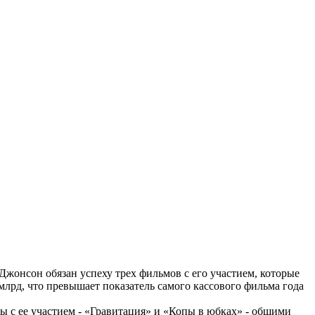
жонсон обязан успеху трех фильмов с его участием, которые
лрд, что превышает показатель самого кассового фильма года
ты с ее участием - «Гравитация» и «Копы в юбках» - общими