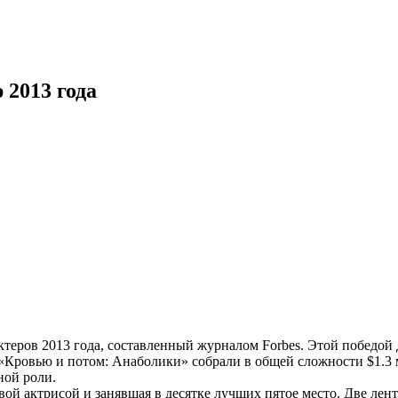
 2013 года
еров 2013 года, составленный журналом Forbes. Этой победой Д
«Кровью и потом: Анаболики» собрали в общей сложности $1.3 м
ной роли.
вой актрисой и занявшая в десятке лучших пятое место. Две лен