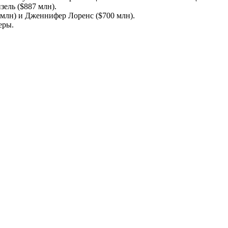
ель ($887 млн).
 млн) и Дженнифер Лоренс ($700 млн).
еры.