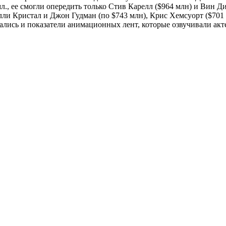
, ее смогли опередить только Стив Карелл ($964 млн) и Вин Диз
лли Кристал и Джон Гудман (по $743 млн), Крис Хемсуорт ($701
ались и показатели анимационных лент, которые озвучивали акт