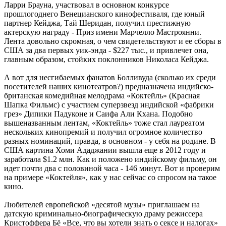
Ларри Брауна, участвовал в основном конкурсе
прошлогоднего Венецианского кинофестиваля, где юный
партнер Кейджа, Тай Шеридан, получил престижную
актерскую награду - Приз имени Марчелло Мастроянни.
Лента довольно скромная, о чем свидетельствуют и ее сборы в
США за два первых уик-энда - $227 тыс., и привлечет она,
главным образом, стойких поклонников Николаса Кейджа.
А вот для несгибаемых фанатов Болливуда (сколько их среди
посетителей наших кинотеатров?) предназначена индийско-
британская комедийная мелодрама «Коктейль» (Красная
Шапка Фильмс) с участием суперзвезд индийской «фабрики
грез» Дипики Падуконе и Саифа Али Кхана. Подобно
вышеназванным лентам, «Коктейль» тоже стал лауреатом
нескольких кинопремий и получил огромное количество
разных номинаций, правда, в основном - у себя на родине. В
США картина Хоми Ададжании вышла еще в 2012 году и
заработала $1.2 млн. Как и положено индийскому фильму, он
идет почти два с половиной часа - 146 минут. Вот и проверим
на примере «Коктейля», как у нас сейчас со спросом на такое
кино.
Любителей европейской «десятой музы» приглашаем на
датскую криминально-биографическую драму режиссера
Кристоффера Бё «Все, что вы хотели знать о сексе и налогах»