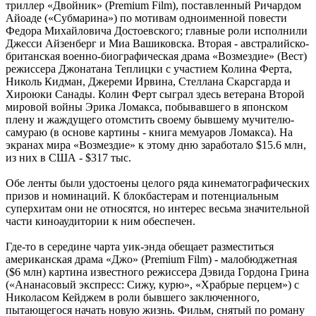
триллер «Двойник» (Premium Film), поставленный Ричардом
Айоаде («Субмарина») по мотивам одноименной повести
Федора Михайловича Достоевского; главные роли исполнили
Джесси Айзенберг и Миа Вашиковска. Вторая - австралийско-
британская военно-биографическая драма «Возмездие» (Вест)
режиссера Джонатана Теплицки с участием Колина Ферта,
Николь Кидман, Джереми Ирвина, Стеллана Скарсгарда и
Хироюки Санады. Колин Ферт сыграл здесь ветерана Второй
мировой войны Эрика Ломакса, побывавшего в японском
плену и жаждущего отомстить своему бывшему мучителю-
самураю (в основе картины - книга мемуаров Ломакса). На
экранах мира «Возмездие» к этому дню заработало $15.6 млн,
из них в США - $317 тыс.
Обе ленты были удостоены целого ряда кинематографических
призов и номинаций. К блокбастерам и потенциальным
суперхитам они не относятся, но интерес весьма значительной
части киноаудитории к ним обеспечен.
Где-то в середине чарта уик-энда обещает разместиться
американская драма «Джо» (Premium Film) - малобюджетная
($6 млн) картина известного режиссера Дэвида Гордона Грина
(«Ананасовый экспресс: Сижу, курю», «Храбрые перцем») с
Николасом Кейджем в роли бывшего заключенного,
пытающегося начать новую жизнь. Фильм, снятый по роману