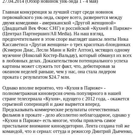
27.04.2014
(Обзор новинок уик-энда 1 - 4 мая)
Главная конкуренция за лучший старт среди новинок
первомайского уик-энда, скорее всего, развернется между
двумя комедиями - американской «Другой женщиной»
(Двадцатый Век Фокс СНГ) и российской «Кухней в Париже»
(Централ Партнершип/All Media). На наш взгляд,
предпочтительнее в этом споре выглядят шансы ленты Ника
Кассаветиса «Другая женщина» о трех красотках-блондинках
(Кэмерон Диас, Лесли Манн и Кейт Аптон), мстящих одному
мужчине (Николай Костер-Вальдау), который обманул их всех
в любовных делах. Доказательством потенциального успеха
картины может служить тот факт, что, дебютировав за
океаном неделей раньше, чем у нас, она стала лидером
проката с результатом $24.7 млн.
Однако вполне вероятно, что «Кухня в Париже» -
полнометражная киноверсия очень популярного в нашей
стране телесериала «Кухня», идущего с 2012 года, - окажется
серьезной соперницей и даже вырвется вперед.
Предсказывать коммерческие результаты отечественных
фильмов в прокате - дело абсолютно неблагодарное, однако у
«Кухни в Париже» есть многое, чтобы привлечь самое
пристальное внимание киноаудитории. Лента создана той же
командой, что и сериал: оттуда и режиссер Дмитрий Дьяченко,