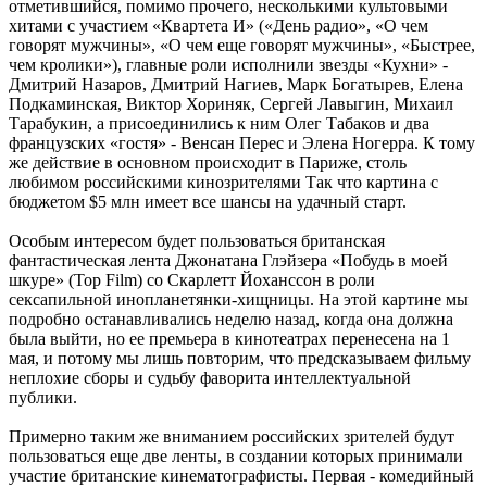
отметившийся, помимо прочего, несколькими культовыми
хитами с участием «Квартета И» («День радио», «О чем
говорят мужчины», «О чем еще говорят мужчины», «Быстрее,
чем кролики»), главные роли исполнили звезды «Кухни» -
Дмитрий Назаров, Дмитрий Нагиев, Марк Богатырев, Елена
Подкаминская, Виктор Хориняк, Сергей Лавыгин, Михаил
Тарабукин, а присоединились к ним Олег Табаков и два
французских «гостя» - Венсан Перес и Элена Ногерра. К тому
же действие в основном происходит в Париже, столь
любимом российскими кинозрителями Так что картина с
бюджетом $5 млн имеет все шансы на удачный старт.
Особым интересом будет пользоваться британская
фантастическая лента Джонатана Глэйзера «Побудь в моей
шкуре» (Top Film) со Скарлетт Йоханссон в роли
сексапильной инопланетянки-хищницы. На этой картине мы
подробно останавливались неделю назад, когда она должна
была выйти, но ее премьера в кинотеатрах перенесена на 1
мая, и потому мы лишь повторим, что предсказываем фильму
неплохие сборы и судьбу фаворита интеллектуальной
публики.
Примерно таким же вниманием российских зрителей будут
пользоваться еще две ленты, в создании которых принимали
участие британские кинематографисты. Первая - комедийный