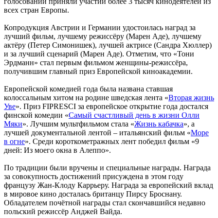
голосовании приняли участии более 3 тысяч кинодеятелей из
всех стран Европы.
Копродукция Австрии и Германии удостоилась наград за
лучший фильм, лучшему режиссёру (Марен Аде), лучшему
актёру (Петер Симонишек), лучшей актрисе (Сандра Хюллер)
и за лучший сценарий (Марен Аде). Отметим, что «Тони
Эрдманн» стал первым фильмом женщины-режиссёра,
получившим главный приз Европейской киноакадемии.
Европейской комедией года была названа ставшая
колоссальным хитом на родине шведская лента «
Вторая жизнь
Уве
». Приз FIPRESCI за европейское открытие года достался
финской комедии «
Самый счастливый день в жизни Олли
Мяки
». Лучшим мультфильмом стала «
Жизнь кабачка
», а
лучшей документальной лентой – итальянский фильм «
Море
в огне
». Среди короткометражных лент победил фильм «9
дней: Из моего окна в Алеппо».
По традиции были вручены и специальные награды. Награда
за совокупность достижений присуждена в этом году
французу Жан-Клоду Каррьеру. Награда за европейский вклад
в мировое кино досталась британцу Пирсу Броснану.
Обладателем почётной награды стал скончавшийся недавно
польский режиссёр Анджей Вайда.