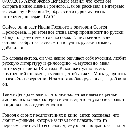
07.09.2015
Актер Жерар Депардье заявил, что хотел бы
сыграть в кино Ивана Грозного. Как он рассказал в интервью
телеканалу «Россия 24», образ этого царя ему очень
интересен, передает ТАСС.
Сейчас он играет Ивана Грозного в оратории Сергея
Прокофьева. При этом все слова актер произносит по-русски.
«Выучил фонетическим способом. Единственное, мне
осталось собраться с силами и выучить русский язык», —
добавил он.
По словам актера, он уже давно ощущает себя русским, любит
русскую литературу и философию. «Безусловно, меня
интересует война 1812 года. Какой же нужно иметь
внутренний стержень, смелость, чтобы сжечь Москву, пустить
врага. Это невероятно. И за это я люблю русских», — добавил
он.
Также Депардье заявил, что недоволен засильем на рынке
американских блокбастеров и считает, что «нужно возвращать
национальную идентичность».
Говоря о своих предпочтениях в кино, актер рассказал, что
любит «фильмы, которые заставляют плакать, что-то
переосмыслить». По его словам, ему очень понравился фильм