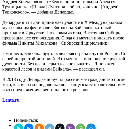
Андрея Кончаловского «Белые ночи почтальона Алексея
Тряпицына». «[Павла] Лунгина люблю, конечно, [Андрея]
Тарковского», — добавил Депардье.
Депардье в эти дни принимает участие в Х Международном
музыкальном фестивале «Звезды на Байкале», который
проходит в Иркутске. По словам актера, Восточная Сибирь
превзошла все его ожидания. Сюда он мечтал приехать после
фильма Никиты Михалкова «Сибирский цирюльник».
«Эти леса, Байкал... будто отдельная страна внутри России. Со
своей непростой историей. Это место — воплощение русской
духовности. Без нее и веры здесь не выжить... Я поражен
красотой лесов и видами Байкала», — рассказал он.
В 2013 году Депардье получил российское гражданство после
того, как выразил недовольство французским правительством
из-за предложения ввести налог на роскошь.
Lenta.ru
Поделиться: