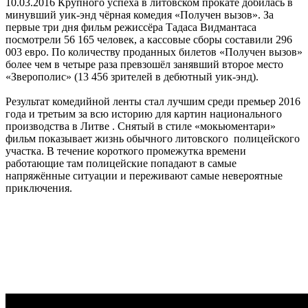
10.03.2016
Крупного успеха в литовском прокате добилась в
минувший уик-энд чёрная комедия «Получен вызов». За
первые три дня фильм режиссёра Тадаса Видмантаса
посмотрели 56 165 человек, а кассовые сборы составили 296
003 евро. По количеству проданных билетов «Получен вызов»
более чем в четыре раза превзошёл занявший второе место
«Зверополис» (13 456 зрителей в дебютный уик-энд).
Результат комедийной ленты стал лучшим среди премьер 2016
года и третьим за всю историю для картин национального
производства в Литве . Снятый в стиле «мокьюментари»
фильм показывает жизнь обычного литовского полицейского
участка. В течение короткого промежутка времени
работающие там полицейские попадают в самые
напряжённые ситуации и переживают самые невероятные
приключения.