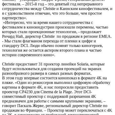
фестиваля. – 2015-й год – это девятый год непрерывного
сотрудничества между Christie и Каннским кинофестивалем, и
я с удовольствием отмечаю, что это больше, чем простое
партнерство».
«Интересно, что за время нашего сотрудничества с
фестивалем в киноиндустрии произошли перемены, частью
которых стали проекционные технологии, - продолжает
Ричард Най, директор Christie по продажам в регионе EMEA.
- Мы стали флагманом перехода от пленки к цифре и
стандарту DCI. Люди обычно помнят только киногероев,
технология же остается актером второго плана и частью
истории современного кино».
Christie предоставит 31 проектор линейки Solaria, которые
будут использоваться для создания проекций на экранах
разнообразного размера в самых разных форматах.
В этом году впервые состоится кинопоказ в формате 4K на
пляже. «Один из режиссеров выполнил цифровую обработку
картины в формате 4K, и нас попросили предоставить
проектор CP4230 для Cinema de la Plage. Этот DCI-
совместимый проектор с поддержкой разрешения 4K
предназначен для работы с самыми крупными экранами, –
говорит Паскаль Жерве, региональный директор Christie по
продажам во Франции. – Проектор может переключаться с 4K
на 2K, в зависимости от требований демонстрируемой