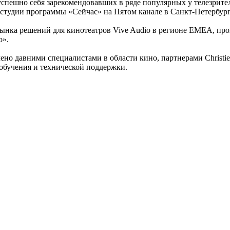
 успешно себя зарекомендовавших в ряде популярных у телезрит
и студии программы «Сейчас» на Пятом канале в Санкт-Петербург
рынка решений для кинотеатров Vive Audio в регионе EMEA, про
о».
влено давними специалистами в области кино, партнерами Chris
обучения и технической поддержки.