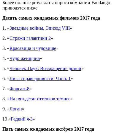
Более полные результаты опроса компании Fandango
приводятся ниже.
Десять самых ожидаемых фильмов 2017 года
1. «
Звёздные войны. Эпизод VIII
»
2. «
Стражи галактики 2
»
3. «
Красавица и чудовище
»
4. «
Чудо-женщина
»
5. «
Человек-Паук: Возвращение домой
»
6. «
Лига справедливости. Часть 1
»
7. «
Форсаж-8
»
8.
«На пятьдесят оттенков темнее
»
9. «
Логан
»
10 «
Гадкий я-3
»
Пять самых ожидаемых актёров 2017 года