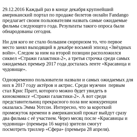
29.12.2016
Каждый раз в конце декабря крупнейший
американский портал по продаже билетов онлайн Fandango
предлагает своим пользователям назвать самые ожидаемые
фильмы следующего года. Результаты такого опроса были
обнародованы сегодня.
Ни для кого не стало большим сюрпризом то, что первое
место занял выходящий в декабре восьмой эпизод «Звёздных
войн». Следом за ним на второй позиции расположился
сиквел «Стражи галактики-2», а третья строчка среди самых
ожидаемых премьер 2017 года досталась ленте «Красавица и
чудовище».
Одновременно пользователи назвали и самых ожидаемых для
них в 2017 году актёров и актрис. Среди мужчин первым
стал Крис Пратт, которого можно будет увидеть в
кинокомиксе «Стражи галактики-2». А вот среди
представительниц прекрасного пола вне конкуренции
оказалась Эмма Уотсон. Интересно, что за короткий
промежуток времени в американский прокат выйдут сразу
два фильма с её участием. Через месяц после «Красавицы и
чудовища» (премьера 16 марта) зрители смогут
посмотреть триллер «Сфера» (премьера 28 апреля).