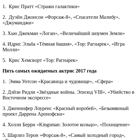
1. Крис Пратт «Стражи галактики»
2. Дуэйн Джонсон «Форсаж-8», «Спасатели Малибу»,
«Джуманджи»
3. Хью Джекман «Логан», «Величайший шоумен Земли»
4. Идрис Эльба «Тёмная башня», «Тор: Рагнарек», «Игра
Молли»
5. Крис Хемсворт «Тор: Рагнарек»
Пять самых ожидаемых актрис 2017 года
1. Эмма Уотсон «Красавица и чудовище», «Сфера»
2. Дэйзи Ридли «Звёздные войны. Эпизод VIII», «Убийство в
Восточном экспрессе»
3. Дженнифер Лоуренс «Красный воробей», «Безымянный
проект Даррена Аронофски»
4. Холли Берри «Kingsman: Золотое кольцо», «Похищение»
5. Шарлиз Терон «Форсаж-8», «Самый холодный город»,