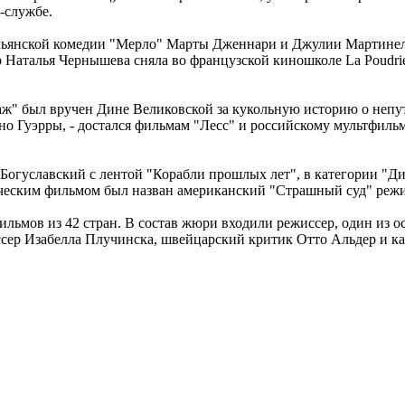
с-службе.
альянской комедии "Мерло" Марты Дженнари и Джулии Мартинел
р Наталья Чернышева сняла во французской киношколе La Poudri
ж" был вручен Дине Великовской за кукольную историю о непут
о Гуэрры, - достался фильмам "Лесс" и российскому мультфиль
Богуславский с лентой "Корабли прошлых лет", в категории "Д
еским фильмом был назван американский "Страшный суд" режи
ильмов из 42 стран. В состав жюри входили режиссер, один из
сер Изабелла Плучинска, швейцарский критик Отто Альдер и ка