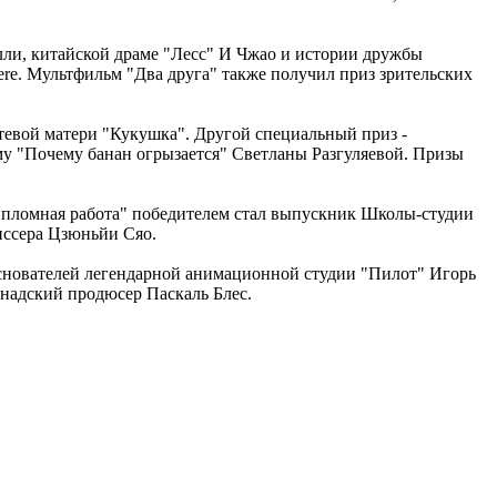
ли, китайской драме "Лесс" И Чжао и истории дружбы
ere. Мультфильм "Два друга" также получил приз зрительских
евой матери "Кукушка". Другой специальный приз -
му "Почему банан огрызается" Светланы Разгуляевой. Призы
ипломная работа" победителем стал выпускник Школы-студии
ссера Цзюньйи Сяо.
 основателей легендарной анимационной студии "Пилот" Игорь
надский продюсер Паскаль Блес.