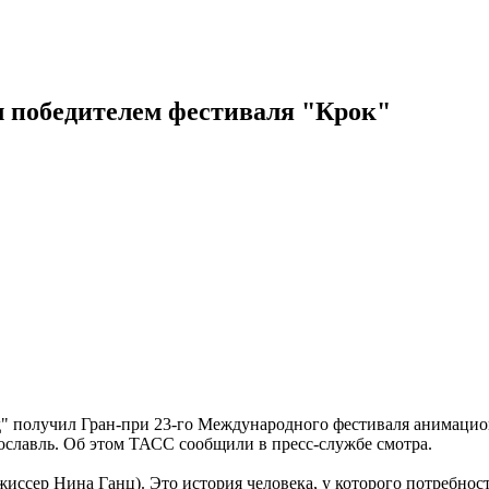
 победителем фестиваля "Крок"
олучил Гран-при 23-го Международного фестиваля анимационн
славль. Об этом ТАСС сообщили в пресс-службе смотра.
ссер Нина Ганц). Это история человека, у которого потребност