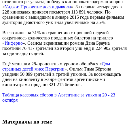
отличного результата, победу в кинопрокате одержал хоррор
«
Уиджи: Проклятие доски дьявола
». За первые четыре дня в
228 кинозалах приквел посмотрел 113 891 человек. По
сравнению с вышедшим в январе 2015 года первым фильмом
аудитория дебютного уик-энда увеличилась на 35%.
Всего лишь на 31% по сравнению с прошлой неделей
сократилось количество проданных билетов на триллер
«
Инферно
». Сеансы экранизации романа Дэна Брауна
посетили 76 417 зрителей во второй уик-энд и 224 902 зрителя
за одиннадцать дней.
Ещё меньшим 28-процентным уроном обошёлся «
Дом
странных детей мисс Перегрин
». Фильм Тима Бёртона
увидели 50 899 зрителей в третий уик-энд. За восемнадцать
дней на киноленту в жанре фэнтези аргентинскими
кинотеатрами продано 321 215 билетов.
Таблица кассовых сборов в Аргентине за уик-энд 20 - 23
октября
Материалы по теме