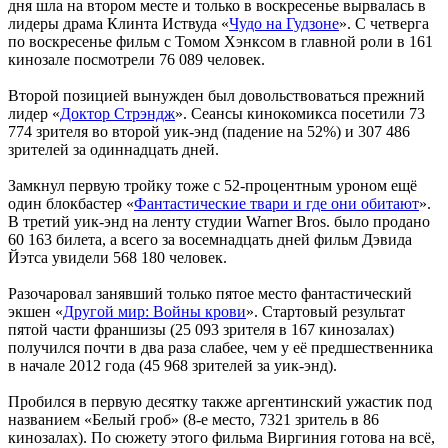
дня шла на втором месте и только в воскресенье вырвалась в
лидеры драма Клинта Иствуда «
Чудо на Гудзоне
». C четверга
по воскресенье фильм с Томом Хэнксом в главной роли в 161
кинозале посмотрели 76 089 человек.
Второй позицией вынужден был довольствоваться прежний
лидер «
Доктор Стрэндж
». Сеансы кинокомикса посетили 73
774 зрителя во второй уик-энд (падение на 52%) и 307 486
зрителей за одиннадцать дней.
Замкнул первую тройку тоже с 52-процентным уроном ещё
один блокбастер «
Фантастические твари и где они обитают
».
В третий уик-энд на ленту студии Warner Bros. было продано
60 163 билета, а всего за восемнадцать дней фильм Дэвида
Йэтса увидели 568 180 человек.
Разочаровал занявший только пятое место фантастический
экшен «
Другой мир: Войны крови
». Стартовый результат
пятой части франшизы (25 093 зрителя в 167 кинозалах)
получился почти в два раза слабее, чем у её предшественника
в начале 2012 года (45 968 зрителей за уик-энд).
Пробился в первую десятку также аргентинский ужастик под
названием «Белый гроб» (8-е место, 7321 зритель в 86
кинозалах). По сюжету этого фильма Виргиния готова на всё,