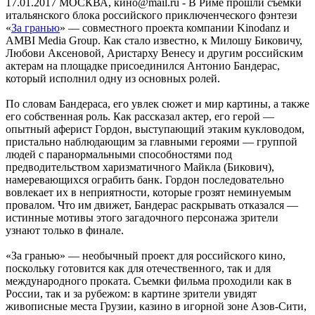
17.01.2017
МОСКВА, кино@mail.ru - В Риме прошли съемки
итальянского блока российского приключенческого фэнтези
«
За гранью
» — совместного проекта компании Kinodanz и
AMBI Media Group. Как стало известно, к Милошу Биковичу,
Любови Аксеновой, Аристарху Венесу и другим российским
актерам на площадке присоединился Антонио Бандерас,
который исполнил одну из основных ролей.
По словам Бандераса, его увлек сюжет и мир картины, а также
его собственная роль. Как рассказал актер, его герой —
опытный аферист Гордон, выступающий этаким кукловодом,
пристально наблюдающим за главными героями — группой
людей с паранормальными способностями под
предводительством харизматичного Майкла (Бикович),
намеревающихся ограбить банк. Гордон последовательно
вовлекает их в неприятности, которые грозят неминуемым
провалом. Что им движет, Бандерас раскрывать отказался —
истинные мотивы этого загадочного персонажа зрители
узнают только в финале.
«За гранью» — необычный проект для российского кино,
поскольку готовится как для отечественного, так и для
международного проката. Съемки фильма проходили как в
России, так и за рубежом: в картине зрители увидят
живописные места Грузии, казино в игорной зоне Азов-Сити,